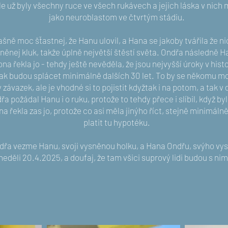
le už byly všechny ruce ve všech rukávech a jejich láska v nich
jako neuroblastom ve čtvrtým stádiu.
ašně moc šťastnej, že Hanu ulovil, a Hana se jakoby tvářila že ni
ysněnej kluk, takže úplně největší štěstí světa. Ondřa následně 
na řekla jo - tehdy ještě nevěděla, že jsou nejvyšší úroky v hist
 tak budou splácet minimálně dalších 30 let. To by se někomu mo
závazek, ale je vhodné si to pojistit kdyžtak i na potom, a tak v 
a požádal Hanu i o ruku, protože to tehdy přece i slíbil, když by
na řekla zas jo, protože co asi měla jinýho říct, stejně minimál
platit tu hypotéku.
ndřa vezme Hanu, svoji vysněnou holku, a Hana Ondřu, svýho vys
neděli 20.4.2025, a doufaj, že tam všici suprový lidi budou s nim