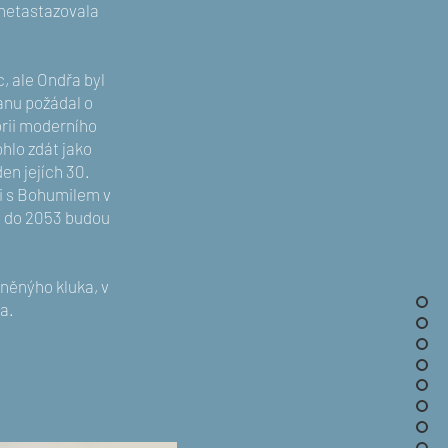
 metastazovala
c, ale Ondřa byl
Hanu požádal o
orii moderního
hlo zdát jako
den jejích 30.
li s Bohumilem v
ně do 2053 budou
něnýho kluka, v
a.