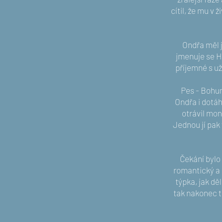
cítil, že mu v 
Ondřa měl j
jmenuje se Ha
příjemné s uži
Pes - Bohum
Ondřa i dotáh
otrávil mon
Jednou jí pak 
Čekání bylo 
romantický a 
týpka, jak dě
tak nakonec t