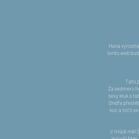
Hana vyrostla
tento web bud
Tato 
Za sedmero hor
sexy kluk s t
Ondřa přestěh
koc a točil s
V mládí měl O
zralejší fáze