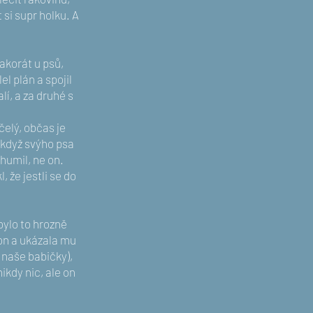
t si supr holku. A
akorát u psů,
el plán a spojil
lí, a za druhé s
elý, občas je
, když svýho psa
humil, ne on.
 že jestli se do
bylo to hrozně
fon a ukázala mu
 naše babičky),
ikdy nic, ale on