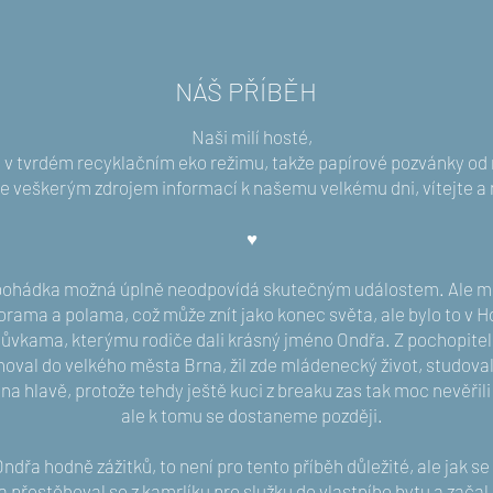
NÁŠ PŘÍBĚH
Naši milí hosté,
 v tvrdém recyklačním eko režimu, takže papírové pozvánky od 
e veškerým zdrojem informací k našemu velkému dni, vítejte a 
♥️
pohádka možná úplně neodpovídá skutečným událostem. Ale mo
ama a polama, což může znít jako konec světa, ale bylo to v Ho
atůvkama, kterýmu rodiče dali krásný jméno Ondřa. Z pochopite
oval do velkého města Brna, žil zde mládenecký život, studoval
e na hlavě, protože tehdy ještě kuci z breaku zas tak moc nevěřili
ale k tomu se dostaneme později.
ndřa hodně zážitků, to není pro tento příběh důležité, ale jak se
 a přestěhoval se z kamrlíku pro služku do vlastního bytu a začal 