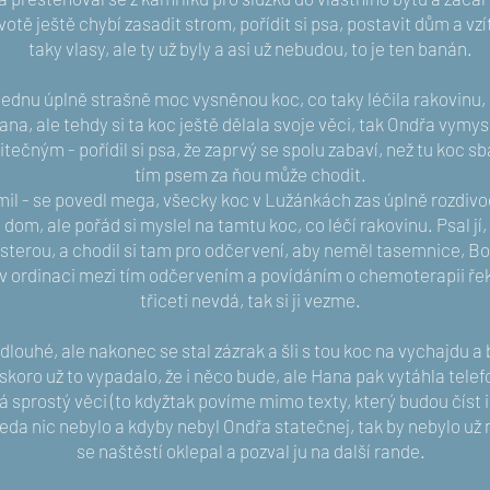
životě ještě chybí zasadit strom, pořídit si psa, postavit dům a vzí
taky vlasy, ale ty už byly a asi už nebudou, to je ten banán.
ednu úplně strašně moc vysněnou koc, co taky léčila rakovinu, 
na, ale tehdy si ta koc ještě dělala svoje věci, tak Ondřa vymysl
tečným - pořídil si psa, že zaprvý se spolu zabaví, než tu koc sba
tím psem za ňou může chodit.
il - se povedl mega, všecky koc v Lužánkách zas úplně rozdivoč
 dom, ale pořád si myslel na tamtu koc, co léčí rakovinu. Psal jí
sterou, a chodil si tam pro odčervení, aby neměl tasemnice, Bo
v ordinaci mezi tím odčervením a povídáním o chemoterapii řekl,
třiceti nevdá, tak si ji vezme.
dlouhé, ale nakonec se stal zázrak a šli s tou koc na vychajdu a 
skoro už to vypadalo, že i něco bude, ale Hana pak vytáhla tele
lá sprostý věci (to kdyžtak povíme mimo texty, který budou číst i
eda nic nebylo a kdyby nebyl Ondřa statečnej, tak by nebylo už n
se naštěstí oklepal a pozval ju na další rande.