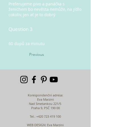
Preferujeme pivo a panáčka s
ženichem bo nevěsta nemůže, na jídlo
cokoliv, jen ať je to dobrý
Question 3
60 dupů za minutu
Previous
Korespondenční adresa:
Eva Marzini
Nad Smetankou 221/5
Praha 9, PSČ 190 00
Tel.:
+420 723 419 100
WEB DESIGN
: Eva Marzini