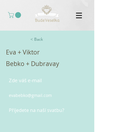
< Back
Eva + Viktor
Bebko + Dubravay
Zde váš e-mail
evabebko@gmail.com
Příjedete na naší svatbu?