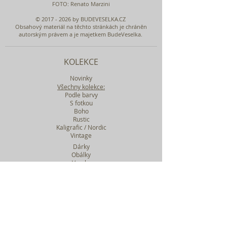
FOTO: Renato Marzini
©
2017 - 2026
by BUDEVESELKA.CZ
Obsahový materiál na těchto stránkách je chráněn
autorským právem a je majetkem BudeVeselka.
KOLEKCE
Novinky
Všechny kolekce:
Podle barvy
S fotkou
Boho
Rustic
Kaligrafic / Nordic
Vintage
Dárky
Obálky
Vzorky
Katalog tiskovin
Filtr podle kolekcí
WEBY SVATEBNÍ
BASIC
MIDI
MAXI