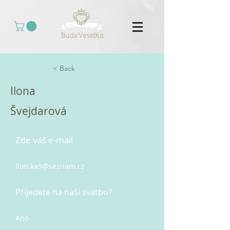
< Back
Ilona
Švejdarová
Zde váš e-mail
Ilon.ka9@seznam.cz
Příjedete na naší svatbu?
Ano