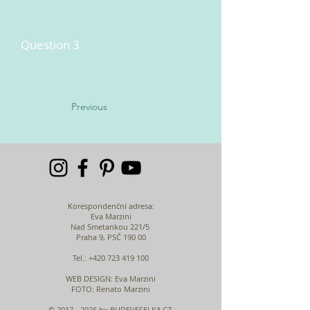
Question 3
Previous
Korespondenční adresa:
Eva Marzini
Nad Smetankou 221/5
Praha 9, PSČ 190 00
Tel.:
+420 723 419 100
WEB DESIGN
: Eva Marzini
FOTO: Renato Marzini
©
2017 - 2026
by BUDEVESELKA.CZ