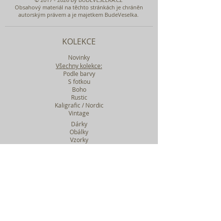
Obsahový materiál na těchto stránkách je chráněn
autorským právem a je majetkem BudeVeselka.
KOLEKCE
Novinky
Všechny kolekce:
Podle barvy
S fotkou
Boho
Rustic
Kaligrafic / Nordic
Vintage
Dárky
Obálky
Vzorky
Katalog tiskovin
Filtr podle kolekcí
WEBY SVATEBNÍ
BASIC
MIDI
MAXI
a mnohem víc....
O BUDEVESELKA