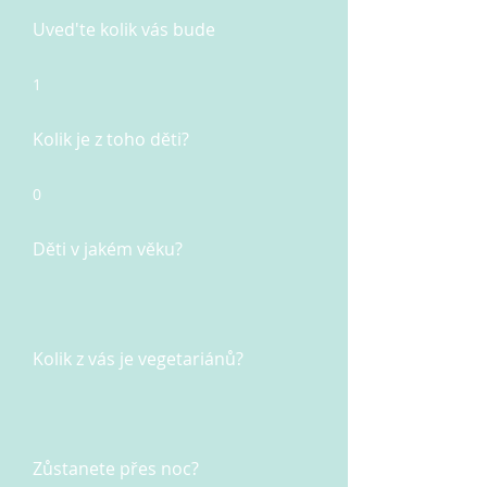
Uved'te kolik vás bude
1
Kolik je z toho děti?
0
Děti v jakém věku?
Kolik z vás je vegetariánů?
Zůstanete přes noc?