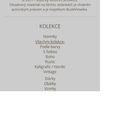
Obsahový materiál na těchto stránkách je chráněn
autorským právem a je majetkem BudeVeselka.
KOLEKCE
Novinky
Všechny kolekce:
Podle barvy
S fotkou
Boho
Rustic
Kaligrafic / Nordic
Vintage
Dárky
Obálky
Vzorky
Katalog tiskovin
Filtr podle kolekcí
WEBY SVATEBNÍ
BASIC
MIDI
MAXI
a mnohem víc....
O BUDEVESELKA