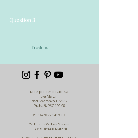
Question 3
Previous
Korespondenční adresa:
Eva Marzini
Nad Smetankou 221/5
Praha 9, PSČ 190 00
Tel.:
+420 723 419 100
WEB DESIGN
: Eva Marzini
FOTO: Renato Marzini
©
2017 - 2026
by BUDEVESELKA.CZ