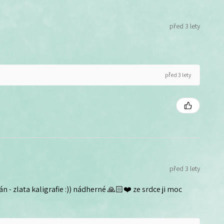
před 3 lety
před 3 lety
před 3 lety
n - zlata kaligrafie :)) nádherné 🙏🏻❤️ ze srdce ji moc