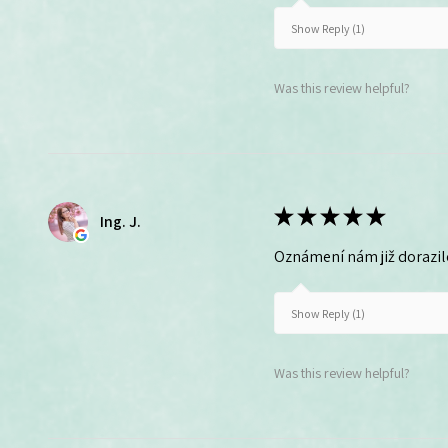
Show Reply (1)
Was this review helpful?
★
★
★
★
★
Ing. J.
Oznámení nám již dorazil
Show Reply (1)
Was this review helpful?