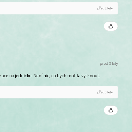
před 2 lety
před 3 lety
ce na jedničku. Není nic, co bych mohla vytknout.
před 3 lety