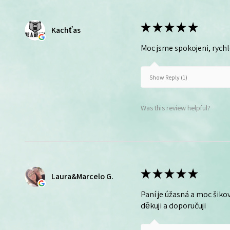
★
★
★
★
★
Kachťas
Moc jsme spokojeni, rych
Show Reply (1)
Was this review helpful?
★
★
★
★
★
Laura&Marcelo G.
Paní je úžasná a moc šikov
děkuji a doporučuji