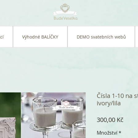
cí
Výhodné BALÍČKY
DEMO svatebních webů
Čísla 1-10 na s
ivory/lila
Cena
300,00 Kč
Množství
*