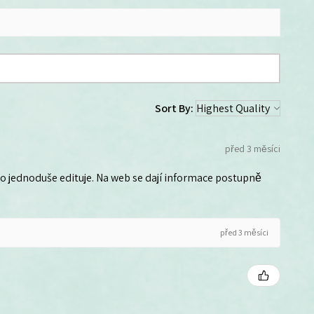
Sort By:
před 3 měsíci
 ho jednoduše edituje. Na web se dají informace postupně
před 3 měsíci