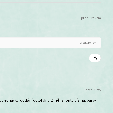
před 1 rokem
před 1 rokem
před 2 lety
 objednávky, dodání do 14 dnů. Změna fontu písma/barvy