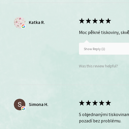
★
★
★
★
★
Katka R.
Moc pěkné tiskoviny, skvě
Show Reply (1)
Was this review helpful?
★
★
★
★
★
Simona H.
S objednanými tiskovinam
pozadí bez problému.