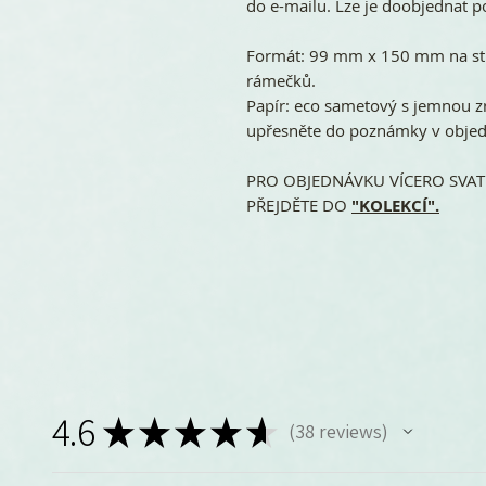
do e-mailu. Lze je doobjednat p
Formát: 99 mm x 150 mm na stř
rámečků.
Papír: eco sametový s jemnou z
upřesněte do poznámky v objedn
PRO OBJEDNÁVKU VÍCERO SVATE
PŘEJDĚTE DO
"KOLEKCÍ".
4.6
★
★
★
★
★
38
reviews
38