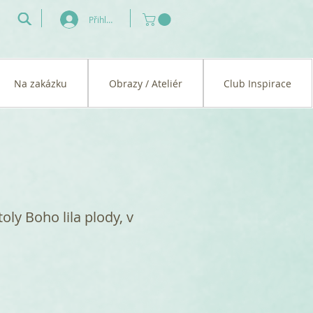
Přihlásit se
Na zakázku
Obrazy / Ateliér
Club Inspirace
toly Boho lila plody, v