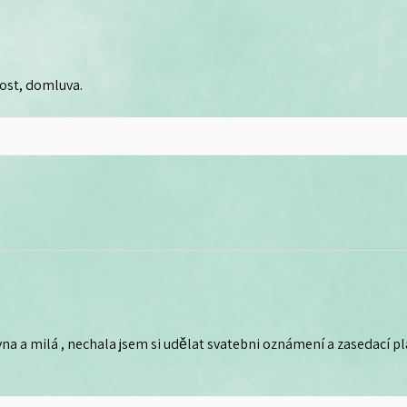
lost, domluva.
na a milá , nechala jsem si udělat svatebni oznámení a zasedací plá