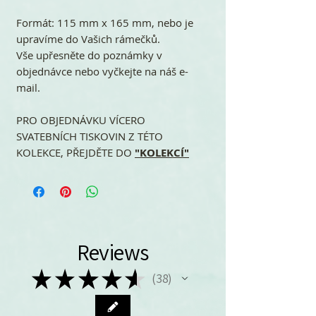
Formát: 115 mm x 165 mm, nebo je
upravíme do Vašich rámečků.
Vše upřesněte do poznámky v
objednávce nebo vyčkejte na náš e-
mail.
PRO OBJEDNÁVKU VÍCERO
SVATEBNÍCH TISKOVIN Z TÉTO
KOLEKCE, PŘEJDĚTE DO
"KOLEKCÍ"
Reviews
★
★
★
★
★
38
38