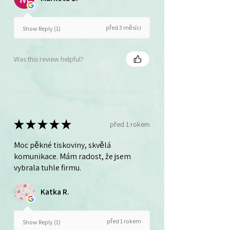
před 3 měsíci
Show Reply (1)
Was this review helpful?
★
★
★
★
★
před 1 rokem
Moc pěkné tiskoviny, skvělá
komunikace. Mám radost, že jsem
vybrala tuhle firmu.
Katka R.
před 1 rokem
Show Reply (1)