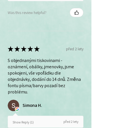
Was this review helpful?
★
★
★
★
★
před 2 lety
S objednanými tiskovinami -
oznámení, obálky, jmenovky, jsme
spokojeni, vše vpořádku dle
objednávky, dodání do 14 dnů. Změna
fontu písma/barvy pozadí bez
problému.
Simona H.
před 2 lety
Show Reply (1)