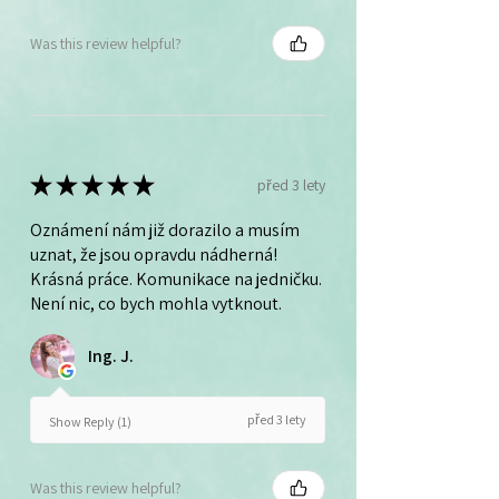
Was this review helpful?
★
★
★
★
★
před 3 lety
Oznámení nám již dorazilo a musím
uznat, že jsou opravdu nádherná!
Krásná práce. Komunikace na jedničku.
Není nic, co bych mohla vytknout.
Ing. J.
před 3 lety
Show Reply (1)
Was this review helpful?