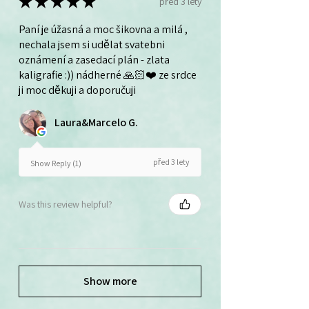
★
★
★
★
★
před 3 lety
Paní je úžasná a moc šikovna a milá ,
nechala jsem si udělat svatebni
oznámení a zasedací plán - zlata
kaligrafie :)) nádherné 🙏🏻❤️ ze srdce
ji moc děkuji a doporučuji
Laura&Marcelo G.
před 3 lety
Show Reply (1)
Was this review helpful?
Show more