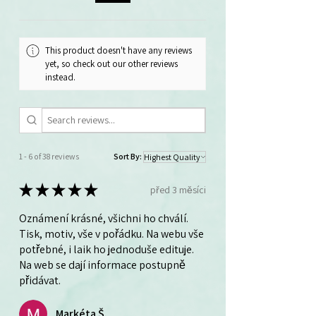
This product doesn't have any reviews
yet, so check out our other reviews
instead.
1 - 6 of 38 reviews
Sort By:
★
★
★
★
★
před 3 měsíci
Oznámení krásné, všichni ho chválí.
Tisk, motiv, vše v pořádku. Na webu vše
potřebné, i laik ho jednoduše edituje.
Na web se dají informace postupně
přidávat.
Markéta Š.