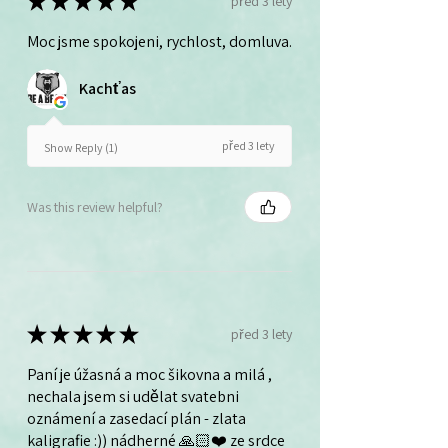
★
★
★
★
★
před 3 lety
Moc jsme spokojeni, rychlost, domluva.
Kachťas
před 3 lety
Show Reply (1)
Was this review helpful?
★
★
★
★
★
před 3 lety
Paní je úžasná a moc šikovna a milá ,
nechala jsem si udělat svatebni
oznámení a zasedací plán - zlata
kaligrafie :)) nádherné 🙏🏻❤️ ze srdce