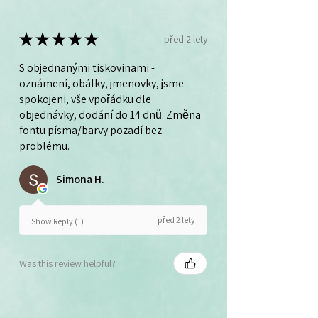
★
★
★
★
★
před 2 lety
S objednanými tiskovinami -
oznámení, obálky, jmenovky, jsme
spokojeni, vše vpořádku dle
objednávky, dodání do 14 dnů. Změna
fontu písma/barvy pozadí bez
problému.
Simona H.
před 2 lety
Show Reply (1)
Was this review helpful?