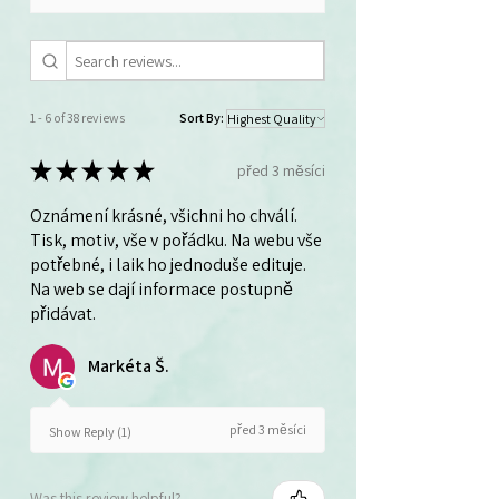
1 - 6 of 38 reviews
Sort By:
★
★
★
★
★
před 3 měsíci
Oznámení krásné, všichni ho chválí.
Tisk, motiv, vše v pořádku. Na webu vše
potřebné, i laik ho jednoduše edituje.
Na web se dají informace postupně
přidávat.
Markéta Š.
před 3 měsíci
Show Reply (1)
Was this review helpful?