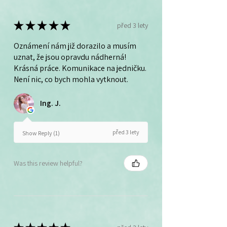
★
★
★
★
★
před 3 lety
Oznámení nám již dorazilo a musím
uznat, že jsou opravdu nádherná!
Krásná práce. Komunikace na jedničku.
Není nic, co bych mohla vytknout.
Ing. J.
před 3 lety
Show Reply (1)
Was this review helpful?