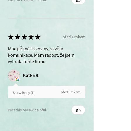
★
★
★
★
★
před 1 rokem
Moc pěkné tiskoviny, skvělá
komunikace. Mám radost, že jsem
vybrala tuhle firmu.
Katka R.
před 1 rokem
Show Reply (1)
Was this review helpful?