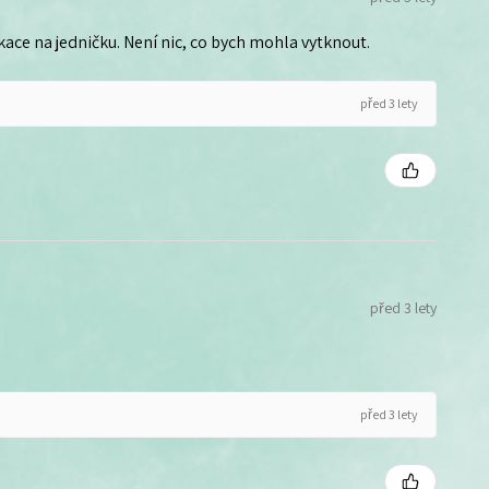
ce na jedničku. Není nic, co bych mohla vytknout.
před 3 lety
před 3 lety
před 3 lety