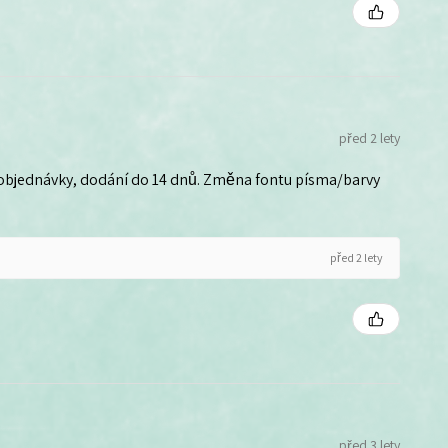
před 2 lety
 objednávky, dodání do 14 dnů. Změna fontu písma/barvy
před 2 lety
před 3 lety