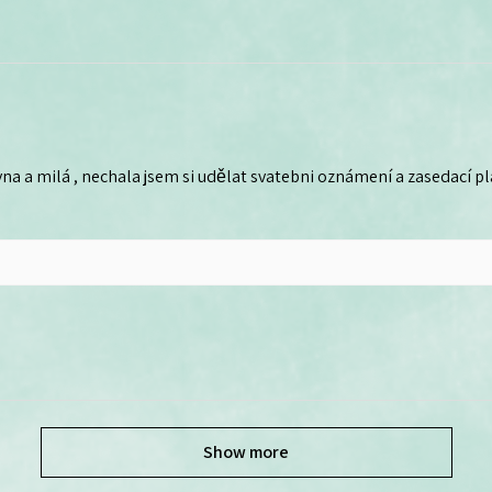
na a milá , nechala jsem si udělat svatebni oznámení a zasedací plá
Show more