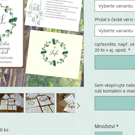
Vyberte variantu
Přidat k české verzi 
Vyberte variantu
Upřesněte, např. ze 
20 ks v aj. apod.
*
Sem vkopírujte nebo
náš kontaktní e-mail
Množství
*
0 ks