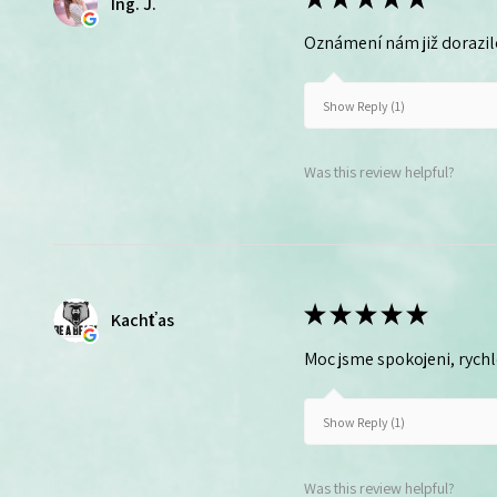
Ing. J.
Oznámení nám již dorazil
Show Reply (1)
Was this review helpful?
★
★
★
★
★
Kachťas
Moc jsme spokojeni, rych
Show Reply (1)
Was this review helpful?