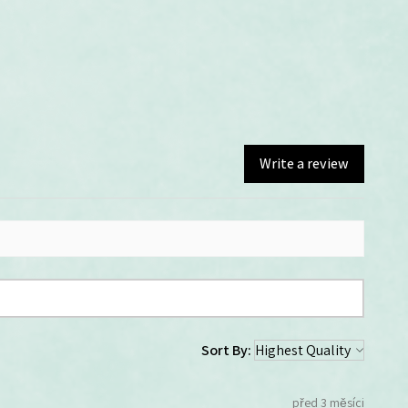
Write a review
Sort By:
před 3 měsíci