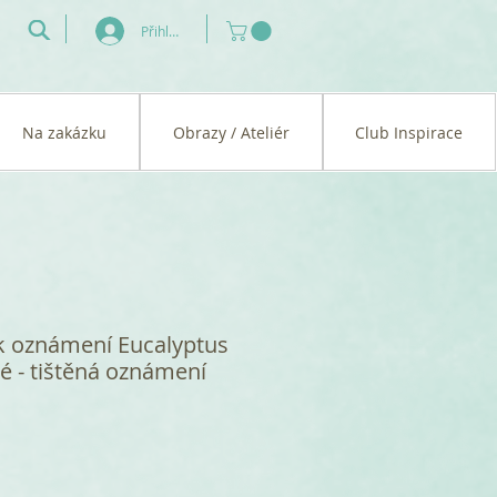
Přihlásit se
Na zakázku
Obrazy / Ateliér
Club Inspirace
k oznámení Eucalyptus
lé - tištěná oznámení