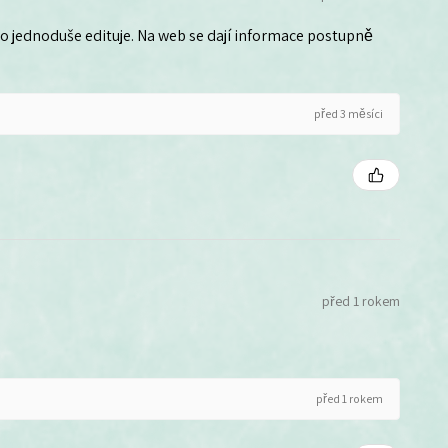
 ho jednoduše edituje. Na web se dají informace postupně
před 3 měsíci
před 1 rokem
před 1 rokem