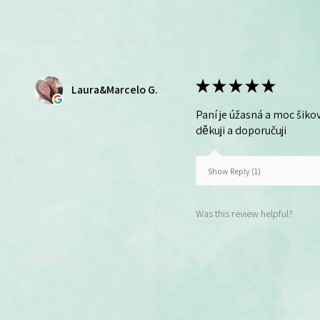
★
★
★
★
★
Laura&Marcelo G.
Paní je úžasná a moc šikov
děkuji a doporučuji
Show Reply (1)
Was this review helpful?