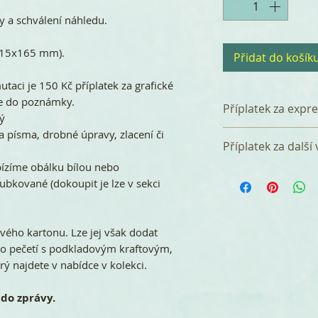
 a schválení náhledu.
(115x165 mm).
Přidat do košík
utaci je 150 Kč příplatek za grafické
te do poznámky.
Příplatek za expr
ný
a písma, drobné úpravy, zlacení či
Tištěná svatební
Příplatek za další
dnů od bdržení ob
bízíme obálku bílou nebo
úhradě), nebo si 
Za přidání další 
ubkované (dokoupit je lze v sekci
do 7 dnů. za jedor
verzi (např. angl
účtujeme jednorá
Jazykové verze m
vého kartonu. Lze jej však dodat
množstevním balí
o pečetí s podkladovým kraftovým,
češtině + 20 ks o
ý najdete v nabídce v kolekci.
objednáte v balíčk
do zprávy.