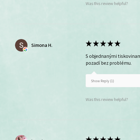
Was this review helpful?
★
★
★
★
★
Simona H.
S objednanými tiskovinam
pozadí bez problému.
Show Reply (1)
Was this review helpful?
★
★
★
★
★