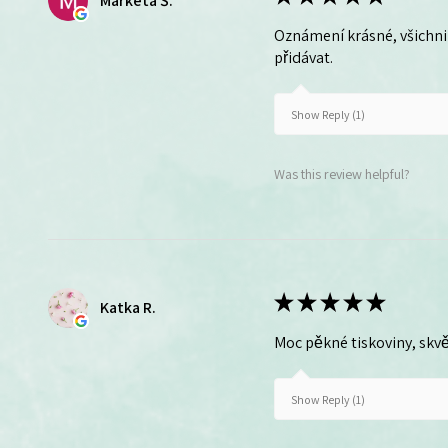
Markéta Š.
Oznámení krásné, všichni 
přidávat.
Show Reply (1)
Was this review helpful?
★
★
★
★
★
Katka R.
Moc pěkné tiskoviny, skvě
Show Reply (1)