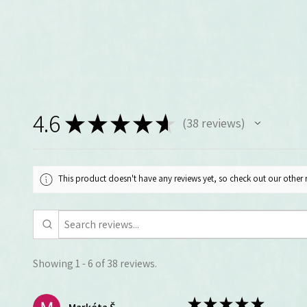
4.6
★
★
★
★
★
38
reviews
38
This product doesn't have any reviews yet, so check out our other 
Showing 1 - 6 of 38 reviews.
★
★
★
★
★