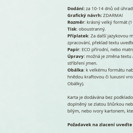
Dodání:
za 10-14 dnů od úhrady
Grafický návrh:
ZDARMA!
Rozměr
: krásný velký formát 
Tisk
: oboustranný.
Příplatek
: Za další jazykovou m
zpracování, překlad textu uveď
Papír
: ECO přírodní, nebo mat
Úpravy
: možná je změna textu 
stříbření jmen.
Obálka
: k velkému formátu na
hnědou kraftovou či luxusní vro
Obálky).
Karta je dodávána bez podklado
doplněný se zlatou šńůrkou neb
bílým, nebo ivory kartonem, kter
Požadavek na zlacení uveďte 