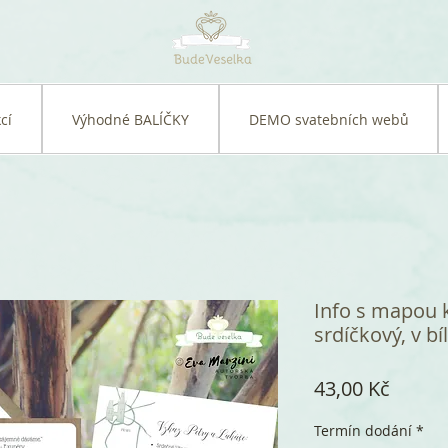
cí
Výhodné BALÍČKY
DEMO svatebních webů
Info s mapou 
srdíčkový, v bí
Cena
43,00 Kč
Termín dodání
*