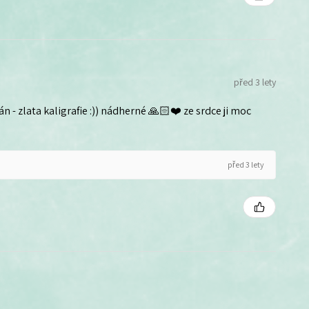
před 3 lety
n - zlata kaligrafie :)) nádherné 🙏🏻❤️ ze srdce ji moc
před 3 lety