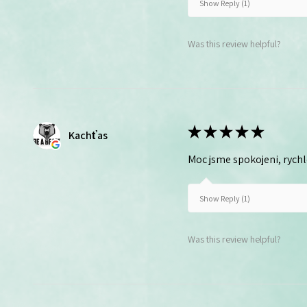
Show Reply (1)
Was this review helpful?
★
★
★
★
★
Kachťas
Moc jsme spokojeni, rych
Show Reply (1)
Was this review helpful?