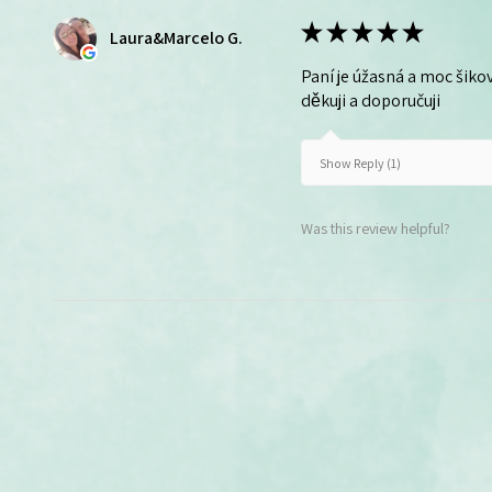
★
★
★
★
★
Laura&Marcelo G.
Paní je úžasná a moc šikov
děkuji a doporučuji
Show Reply (1)
Was this review helpful?