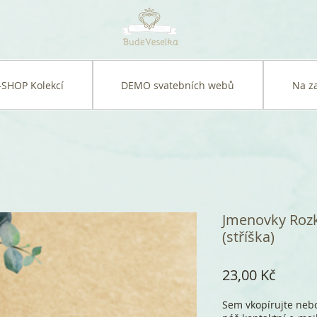
-SHOP Kolekcí
DEMO svatebních webů
Na z
Jmenovky Rozk
(stříška)
Cena
23,00 Kč
Sem vkopírujte nebo