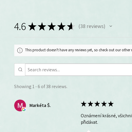
4.6
★
★
★
★
★
38
reviews
38
This product doesn't have any reviews yet, so check out our other 
Showing 1 - 6 of 38 reviews.
★
★
★
★
★
Markéta Š.
Oznámení krásné, všichni 
přidávat.