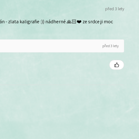
před 3 lety
n - zlata kaligrafie :)) nádherné 🙏🏻❤️ ze srdce ji moc
před 3 lety