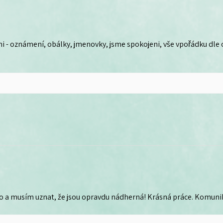
i - oznámení, obálky, jmenovky, jsme spokojeni, vše vpořádku dle
o a musím uznat, že jsou opravdu nádherná! Krásná práce. Komunika