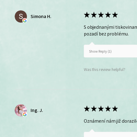
★
★
★
★
★
Simona H.
S objednanými tiskovinam
pozadí bez problému.
Show Reply (1)
Was this review helpful?
★
★
★
★
★
Ing. J.
Oznámení nám již dorazil