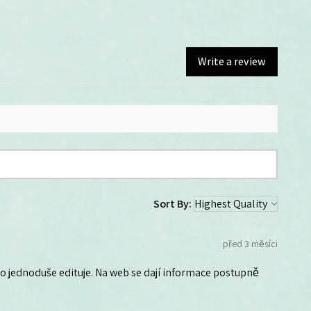
Write a review
Sort By:
před 3 měsíci
 ho jednoduše edituje. Na web se dají informace postupně