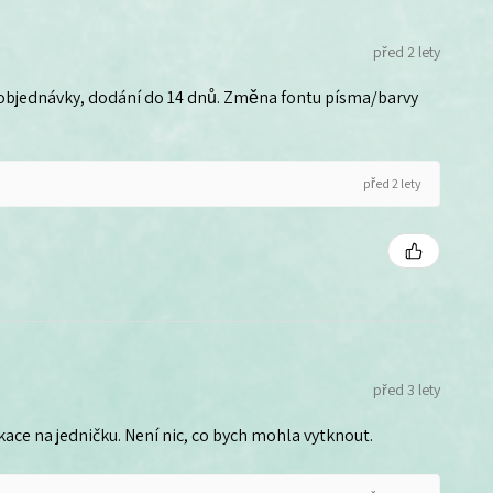
před 2 lety
 objednávky, dodání do 14 dnů. Změna fontu písma/barvy
před 2 lety
před 3 lety
ce na jedničku. Není nic, co bych mohla vytknout.