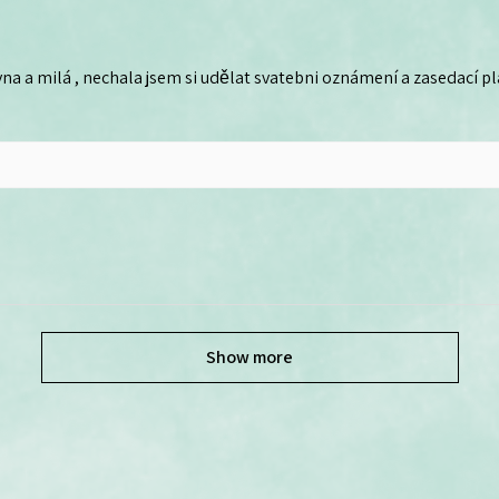
na a milá , nechala jsem si udělat svatebni oznámení a zasedací plá
Show more