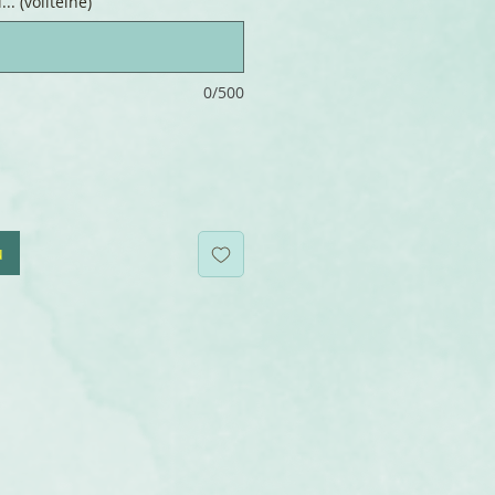
.. (volitelné)
0/500
u