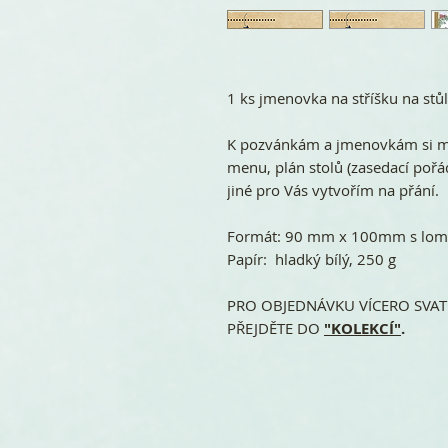
1 ks jmenovka na stříšku na stůl
K pozvánkám a jmenovkám si mů
menu, plán stolů (zasedací pořád
jiné pro Vás vytvořím na přání.
Formát: 90 mm x 100mm s lome
Papír: hladký bílý, 250 g
PRO OBJEDNÁVKU VÍCERO SVATE
PŘEJDĚTE DO
"KOLEKCÍ"
.