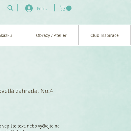
Přihlásit se
akázku
Obrazy / Ateliér
Club Inspirace
vetlá zahrada, No.4
 vepište text, nebo vyčkejte na