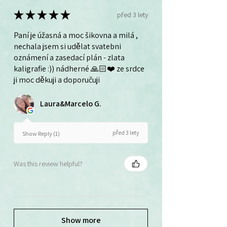
★
★
★
★
★
před 3 lety
Paní je úžasná a moc šikovna a milá ,
nechala jsem si udělat svatebni
oznámení a zasedací plán - zlata
kaligrafie :)) nádherné 🙏🏻❤️ ze srdce
ji moc děkuji a doporučuji
Laura&Marcelo G.
před 3 lety
Show Reply (1)
Was this review helpful?
Show more