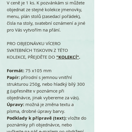
V ceně je 1 ks. K pozvánkám si můžete
objednat ze stejné kolekce jmenovky,
menu, plán stolů (zasedací pořádek),
čísla na stoly, svatební oznámení a jiné
pro Vás vytvořím na přání.
PRO OBJEDNÁVKU VÍCERO
SVATEBNÍCH TISKOVIN Z TÉTO
KOLEKCE, PŘEJDĚTE DO
"KOLEKCÍ"
.
Formát:
75 x105 mm
Papír:
přírodní s jemnou vnitřní
strukturou 250g, nebo hladký bílý 300
g (upřesněte v poznámce při
objednávce, jinak vybereme za vás).
Úpravy:
možná je změna textu a
písma, drobné úpravy barvy.
Podklady k přípravě (text):
vložte do
poznámky při objednávce, nebo
vyčkejte na náš e-mailem po obdržení