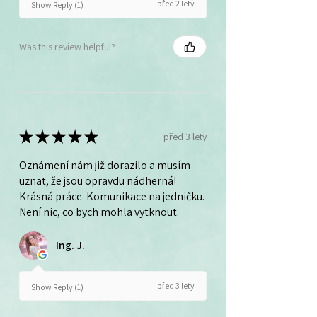
před 2 lety
Show Reply (1)
Was this review helpful?
★
★
★
★
★
před 3 lety
Oznámení nám již dorazilo a musím
uznat, že jsou opravdu nádherná!
Krásná práce. Komunikace na jedničku.
Není nic, co bych mohla vytknout.
Ing. J.
před 3 lety
Show Reply (1)