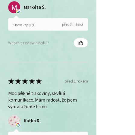
Markéta Š.
před 3 měsíci
Show Reply (1)
Was this review helpful?
★
★
★
★
★
před 1 rokem
Moc pěkné tiskoviny, skvělá
komunikace. Mám radost, že jsem
vybrala tuhle firmu.
Katka R.