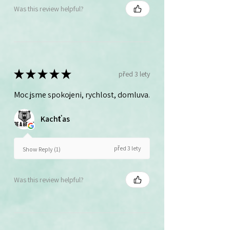
Was this review helpful?
★
★
★
★
★
před 3 lety
Moc jsme spokojeni, rychlost, domluva.
Kachťas
před 3 lety
Show Reply (1)
Was this review helpful?