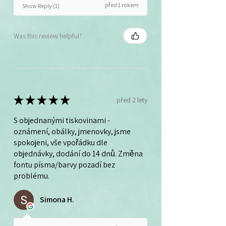
před 1 rokem
Show Reply (1)
Was this review helpful?
★
★
★
★
★
před 2 lety
S objednanými tiskovinami -
oznámení, obálky, jmenovky, jsme
spokojeni, vše vpořádku dle
objednávky, dodání do 14 dnů. Změna
fontu písma/barvy pozadí bez
problému.
Simona H.