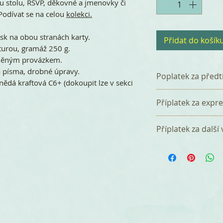
u stolu, RSVP, děkovné a jmenovky či
Podívat se na celou
kolekci.
k na obou stranách karty.
Přidat do košík
turou, gramáž 250 g.
lněným provázkem.
 písma, drobné úpravy.
Poplatek za předt
nědá kraftová C6+ (dokoupit lze v sekci
K celkové částce 
Příplatek za expr
poplatek 360 Kč z
který zahrnuje p
Tištěná svatební
Příplatek za další
a tři korektury. P
dnů od bdržení ob
zasíláme e-mail 
úhradě), nebo si 
Za přidání další 
do 7 dnů. za jedor
verzi (např. angl
účtujeme jednorá
Jazykové verze m
množstevním balí
češtině + 20 ks o
objednáte v balíčk