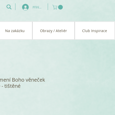
Přihlásit se
Na zakázku
Obrazy / Ateliér
Club Inspirace
ámení Boho věneček
- tištěné