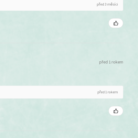
před 3 měsíci
před 1 rokem
před 1 rokem