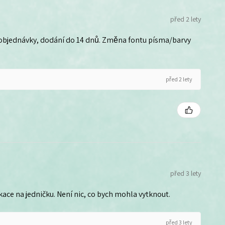
před 2 lety
 objednávky, dodání do 14 dnů. Změna fontu písma/barvy
před 2 lety
před 3 lety
ce na jedničku. Není nic, co bych mohla vytknout.
před 3 lety