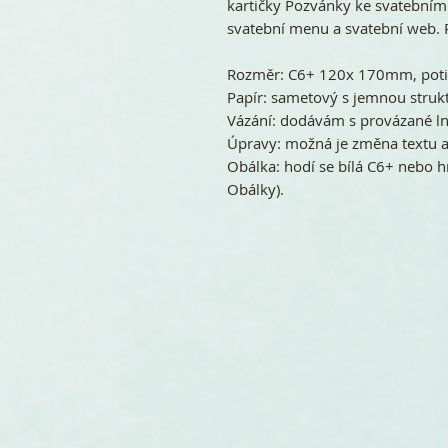
kartičky Pozvánky ke svatebním
svatební menu a svatební web. 
Rozměr: C6+ 120x 170mm, potis
Papír: sametový s jemnou struk
Vázání: dodávám s provázané 
Úpravy: možná je změna textu a
Obálka: hodí se bílá C6+ nebo h
Obálky).