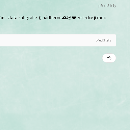
před 3 lety
n - zlata kaligrafie :)) nádherné 🙏🏻❤️ ze srdce ji moc
před 3 lety