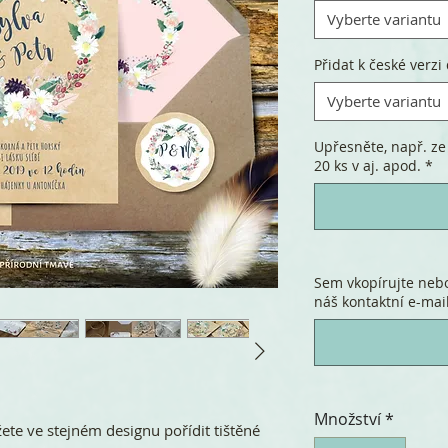
Vyberte variantu
Přidat k české verzi 
Vyberte variantu
Upřesněte, např. ze 
20 ks v aj. apod.
*
Sem vkopírujte nebo
náš kontaktní e-mail
Množství
*
te ve stejném designu pořídit tištěné