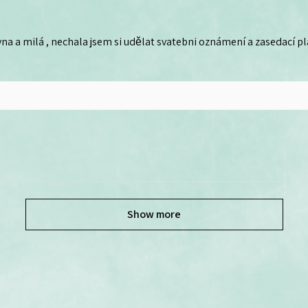
na a milá , nechala jsem si udělat svatebni oznámení a zasedací plá
Show more