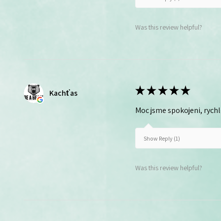
Was this review helpful?
★
★
★
★
★
Kachťas
Moc jsme spokojeni, rych
Show Reply (1)
Was this review helpful?