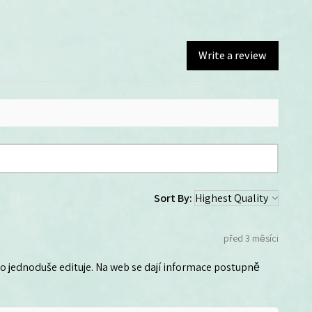
Write a review
Sort By:
před 3 měsíci
 ho jednoduše edituje. Na web se dají informace postupně