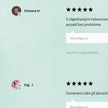
★
★
★
★
★
Simona H.
S objednanými tiskovinam
pozadí bez problému.
Show Reply (1)
Was this review helpful?
★
★
★
★
★
Ing. J.
Oznámení nám již dorazil
Show Reply (1)