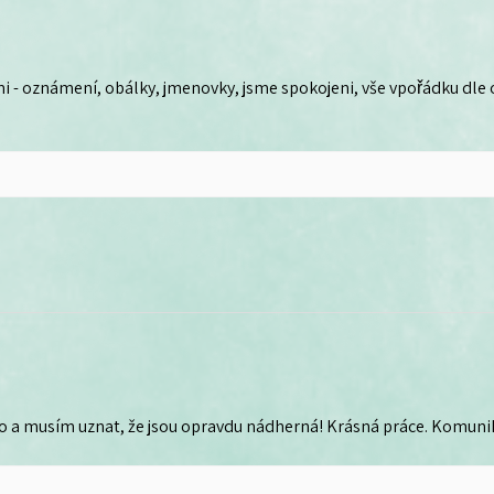
i - oznámení, obálky, jmenovky, jsme spokojeni, vše vpořádku dle
o a musím uznat, že jsou opravdu nádherná! Krásná práce. Komunika