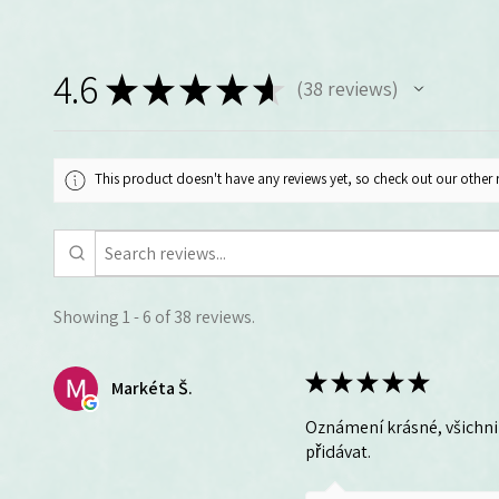
4.6
★
★
★
★
★
38
reviews
38
This product doesn't have any reviews yet, so check out our other 
Showing 1 - 6 of 38 reviews.
★
★
★
★
★
Markéta Š.
Oznámení krásné, všichni 
přidávat.