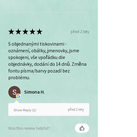
★
★
★
★
★
před 2 lety
S objednanými tiskovinami -
oznámení, obálky, jmenovky, jsme
spokojeni, vše vpořádku dle
objednávky, dodání do 14 dnů. Změna
fontu písma/barvy pozadí bez
problému.
Simona H.
před 2 lety
Show Reply (1)
Was this review helpful?