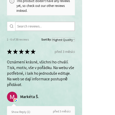
This product doesn't have any reviews
yet, so check out our other reviews
instead.
1 - 6 of 38 reviews
Sort By:
★
★
★
★
★
před 3 měsíci
Oznámení krásné, všichni ho chválí.
Tisk, motiv, vše v pořádku. Na webu vše
potřebné, i laik ho jednoduše edituje.
Na web se dají informace postupně
přidávat.
Markéta Š.
před 3 měsíci
Show Reply (1)