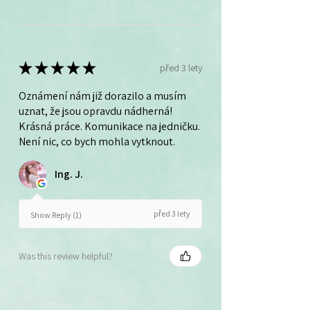
★
★
★
★
★
před 3 lety
Oznámení nám již dorazilo a musím
uznat, že jsou opravdu nádherná!
Krásná práce. Komunikace na jedničku.
Není nic, co bych mohla vytknout.
Ing. J.
před 3 lety
Show Reply (1)
Was this review helpful?