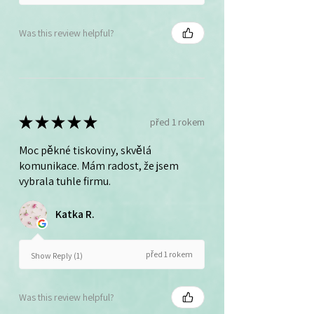
Was this review helpful?
★
★
★
★
★
před 1 rokem
Moc pěkné tiskoviny, skvělá
komunikace. Mám radost, že jsem
vybrala tuhle firmu.
Katka R.
před 1 rokem
Show Reply (1)
Was this review helpful?