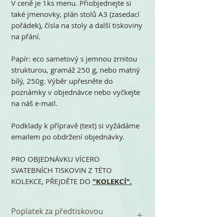
V ceně je 1ks menu. Přiobjednejte si
také jmenovky, plán stolů A3 (zasedací
pořádek), čísla na stoly a další tiskoviny
na přání.
Papír: eco sametový s jemnou zrnitou
strukturou, gramáž 250 g, nebo matný
bílý, 250g. Výběr upřesněte do
poznámky v objednávce nebo vyčkejte
na náš e-mail.
Podklady k přípravě (text) si vyžádáme
emailem po obdržení objednávky.
PRO OBJEDNÁVKU VÍCERO
SVATEBNÍCH TISKOVIN Z TÉTO
KOLEKCE, PŘEJDĚTE DO
"KOLEKCÍ".
Poplatek za předtiskovou