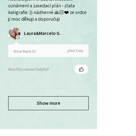
oznámení a zasedací plán - zlata
kaligrafie :)) nádherné 🙏🏻❤️ ze srdce
ji moc děkuji a doporučuji
Laura&Marcelo G.
před 3 lety
Show Reply (1)
Was this review helpful?
Show more