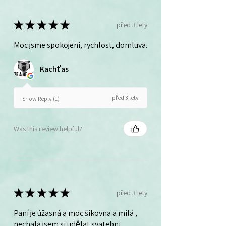
★
★
★
★
★
před 3 lety
Moc jsme spokojeni, rychlost, domluva.
Kachťas
před 3 lety
Show Reply (1)
Was this review helpful?
★
★
★
★
★
před 3 lety
Paní je úžasná a moc šikovna a milá ,
nechala jsem si udělat svatebni