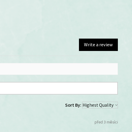
Write a review
Sort By:
před 3 měsíci