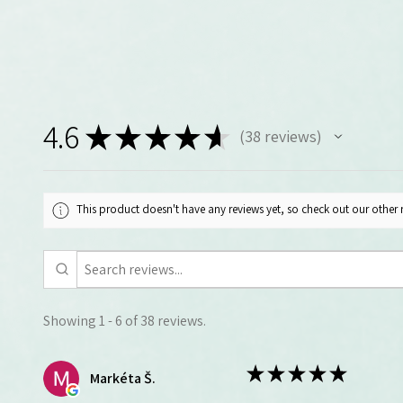
4.6
★
★
★
★
★
38
reviews
38
This product doesn't have any reviews yet, so check out our other 
Showing 1 - 6 of 38 reviews.
★
★
★
★
★
Markéta Š.