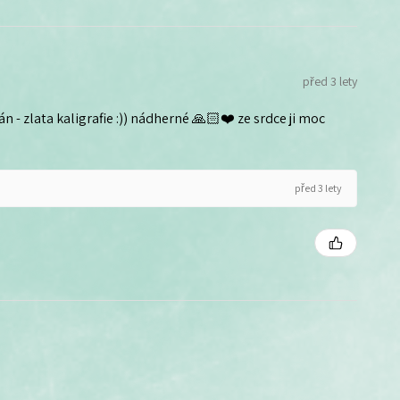
před 3 lety
n - zlata kaligrafie :)) nádherné 🙏🏻❤️ ze srdce ji moc
před 3 lety