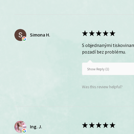
★
★
★
★
★
Simona H.
S objednanými tiskovinam
pozadí bez problému.
Show Reply (1)
Was this review helpful?
★
★
★
★
★
Ing. J.