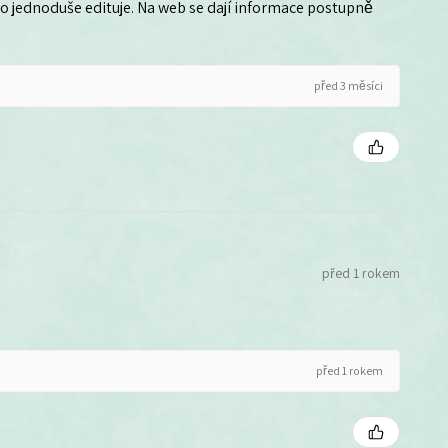
 ho jednoduše edituje. Na web se dají informace postupně
před 3 měsíci
před 1 rokem
před 1 rokem