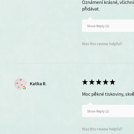
Oznámení krásné, všichni 
přidávat.
Show Reply (1)
Was this review helpful?
★
★
★
★
★
Katka R.
Moc pěkné tiskoviny, skvě
Show Reply (1)
Was this review helpful?