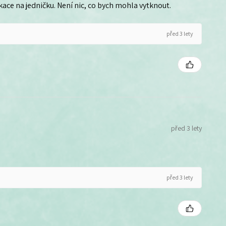
ce na jedničku. Není nic, co bych mohla vytknout.
před 3 lety
před 3 lety
před 3 lety