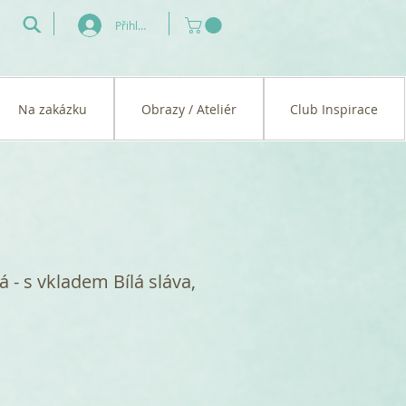
Přihlásit se
Na zakázku
Obrazy / Ateliér
Club Inspirace
á - s vkladem Bílá sláva,