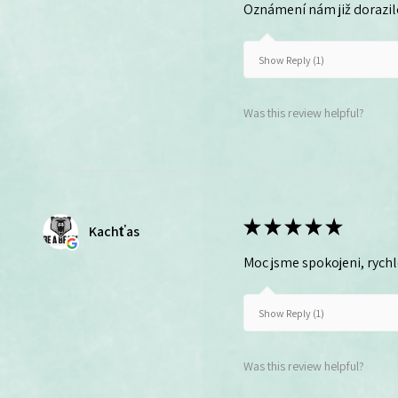
Oznámení nám již dorazil
Show Reply (1)
Was this review helpful?
★
★
★
★
★
Kachťas
Moc jsme spokojeni, rych
Show Reply (1)
Was this review helpful?