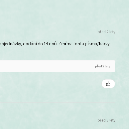
před 2 lety
 objednávky, dodání do 14 dnů. Změna fontu písma/barvy
před 2 lety
před 3 lety