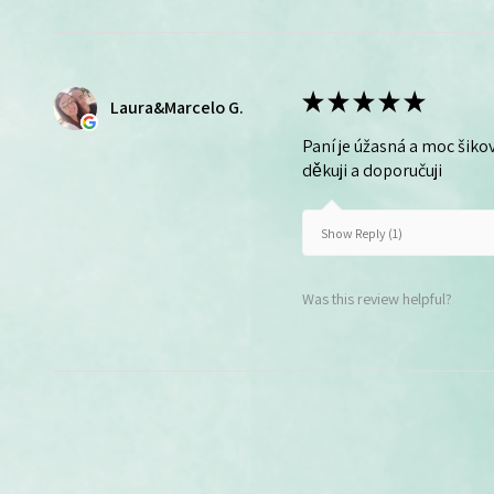
★
★
★
★
★
Laura&Marcelo G.
Paní je úžasná a moc šikov
děkuji a doporučuji
Show Reply (1)
Was this review helpful?