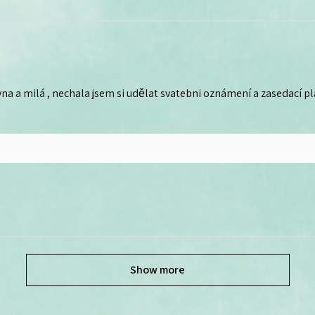
na a milá , nechala jsem si udělat svatebni oznámení a zasedací plá
Show more