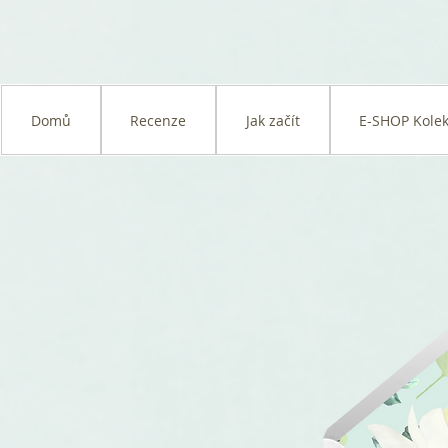
Domů
Recenze
Jak začít
E-SHOP Kolek