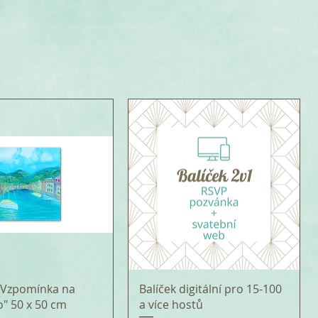
 "Vzpomínka na
Balíček digitální pro 15-100
o" 50 x 50 cm
a více hostů