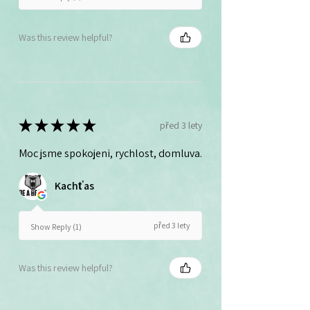
Was this review helpful?
★
★
★
★
★
před 3 lety
Moc jsme spokojeni, rychlost, domluva.
Kachťas
před 3 lety
Show Reply (1)
Was this review helpful?