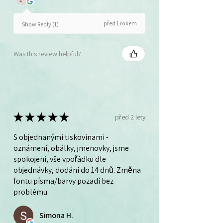
před 1 rokem
Show Reply (1)
Was this review helpful?
★
★
★
★
★
před 2 lety
S objednanými tiskovinami -
oznámení, obálky, jmenovky, jsme
spokojeni, vše vpořádku dle
objednávky, dodání do 14 dnů. Změna
fontu písma/barvy pozadí bez
problému.
Simona H.