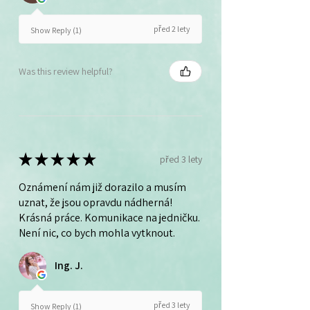
před 2 lety
Show Reply (1)
Was this review helpful?
★
★
★
★
★
před 3 lety
Oznámení nám již dorazilo a musím
uznat, že jsou opravdu nádherná!
Krásná práce. Komunikace na jedničku.
Není nic, co bych mohla vytknout.
Ing. J.
před 3 lety
Show Reply (1)