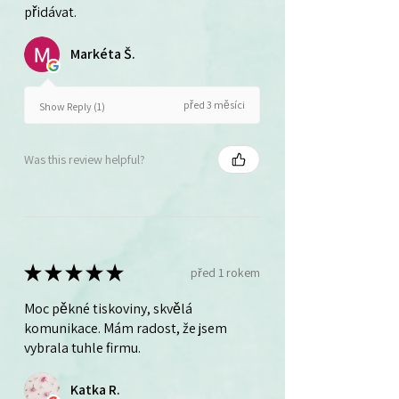
přidávat.
Markéta Š.
před 3 měsíci
Show Reply (1)
Was this review helpful?
★
★
★
★
★
před 1 rokem
Moc pěkné tiskoviny, skvělá
komunikace. Mám radost, že jsem
vybrala tuhle firmu.
Katka R.