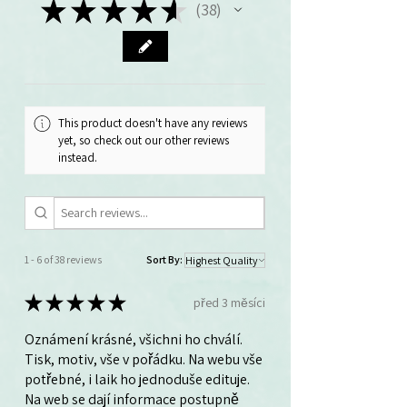
★
★
★
★
★
38
38
This product doesn't have any reviews
yet, so check out our other reviews
instead.
1 - 6 of 38 reviews
Sort By:
★
★
★
★
★
před 3 měsíci
Oznámení krásné, všichni ho chválí.
Tisk, motiv, vše v pořádku. Na webu vše
potřebné, i laik ho jednoduše edituje.
Na web se dají informace postupně