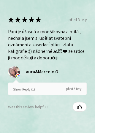
★
★
★
★
★
před 3 lety
Paní je úžasná a moc šikovna a milá ,
nechala jsem si udělat svatebni
oznámení a zasedací plán - zlata
kaligrafie :)) nádherné 🙏🏻❤️ ze srdce
ji moc děkuji a doporučuji
Laura&Marcelo G.
před 3 lety
Show Reply (1)
Was this review helpful?