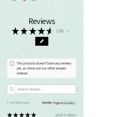
Reviews
★
★
★
★
★
38
38
This product doesn't have any reviews
yet, so check out our other reviews
instead.
1 - 6 of 38 reviews
Sort By:
★
★
★
★
★
před 3 měsíci