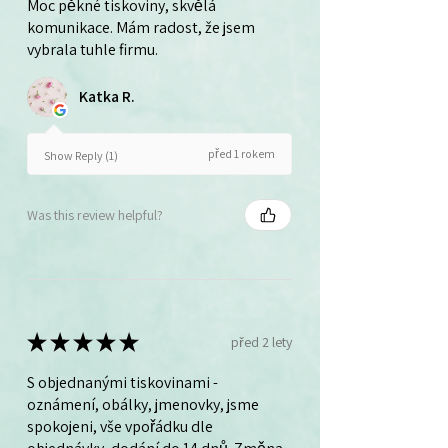
Moc pěkné tiskoviny, skvělá
komunikace. Mám radost, že jsem
vybrala tuhle firmu.
Katka R.
před 1 rokem
Show Reply (1)
Was this review helpful?
★
★
★
★
★
před 2 lety
S objednanými tiskovinami -
oznámení, obálky, jmenovky, jsme
spokojeni, vše vpořádku dle