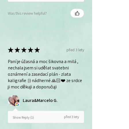
Was this review helpful?
★
★
★
★
★
před 3 lety
Paní je úžasná a moc šikovna a milá ,
nechala jsem si udělat svatebni
oznámení a zasedací plán - zlata
kaligrafie :)) nádherné 🙏🏻❤️ ze srdce
ji moc děkuji a doporučuji
Laura&Marcelo G.
před 3 lety
Show Reply (1)