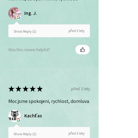
Ing. J.
před 3 lety
Show Reply (1)
Was this review helpful?
★
★
★
★
★
před 3 lety
Moc jsme spokojeni, rychlost, domluva.
Kachťas
před 3 lety
Show Reply (1)