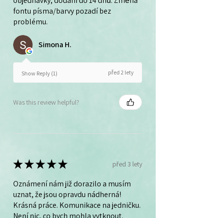
objednávky, dodání do 14 dnů. Změna
fontu písma/barvy pozadí bez
problému.
Simona H.
před 2 lety
Show Reply (1)
Was this review helpful?
★
★
★
★
★
před 3 lety
Oznámení nám již dorazilo a musím
uznat, že jsou opravdu nádherná!
Krásná práce. Komunikace na jedničku.
Není nic, co bych mohla vytknout.