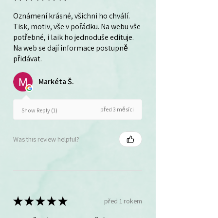
Oznámení krásné, všichni ho chválí.
Tisk, motiv, vše v pořádku. Na webu vše
potřebné, i laik ho jednoduše edituje.
Na web se dají informace postupně
přidávat.
Markéta Š.
před 3 měsíci
Show Reply (1)
Was this review helpful?
★
★
★
★
★
před 1 rokem