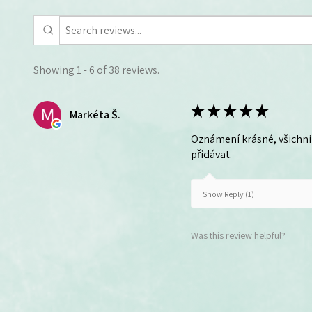
Showing 1 - 6 of 38 reviews.
★
★
★
★
★
Markéta Š.
Oznámení krásné, všichni 
přidávat.
Show Reply (1)
Was this review helpful?