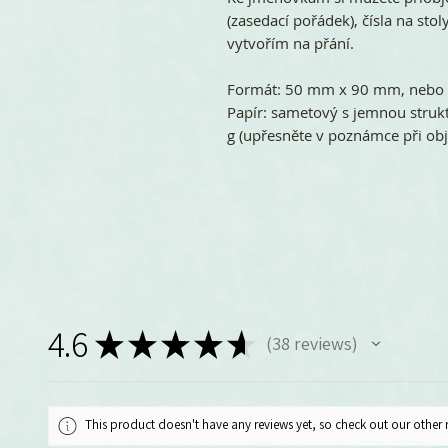
(zasedací pořádek), čísla na sto
vytvořím na přání.
Formát: 50 mm x 90 mm, nebo
Papír: sametový s jemnou struk
g (upřesněte v poznámce při ob
4.6
★
★
★
★
★
38
reviews
38
This product doesn't have any reviews yet, so check out our other 