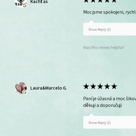
Kachťas
Moc jsme spokojeni, rych
Show Reply (1)
Was this review helpful?
★
★
★
★
★
Laura&Marcelo G.
Paní je úžasná a moc šikov
děkuji a doporučuji
Show Reply (1)