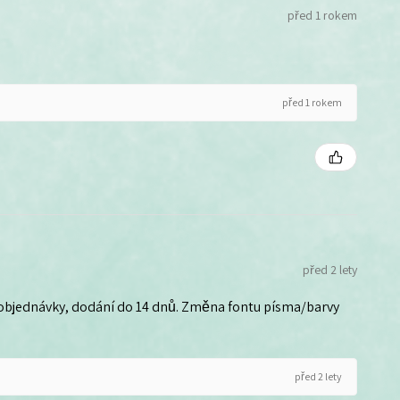
před 1 rokem
před 1 rokem
před 2 lety
 objednávky, dodání do 14 dnů. Změna fontu písma/barvy
před 2 lety