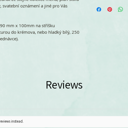
zasíláme e-mail 
účtujeme jednoráz
Tištěné svatební
ly, svatební oznámení a jiné pro Vás
verze můžete ko
bez příplatku od p
balíčku. Např. 10 
platby a potvrzen
10 ks RSVP v angli
jsme schopni zaji
 90 mm x 100mm na stříšku
10 ks ke stolu ang
poplatek 280 Kč.
turou do krémova, nebo hladký bílý, 250
balíčku 40 ks.
jednávce).
Reviews
reviews instead.