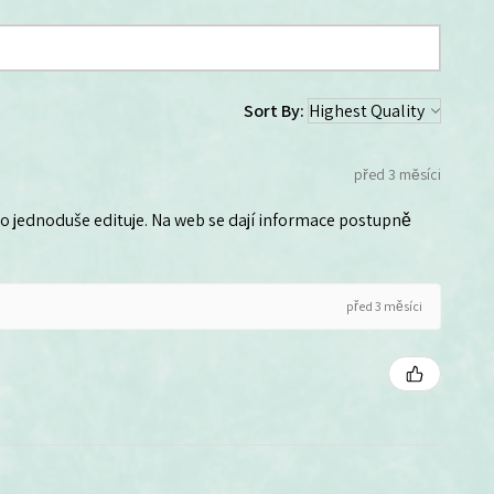
Sort By:
před 3 měsíci
 ho jednoduše edituje. Na web se dají informace postupně
před 3 měsíci