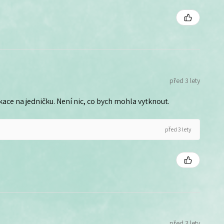
před 3 lety
ce na jedničku. Není nic, co bych mohla vytknout.
před 3 lety
před 3 lety