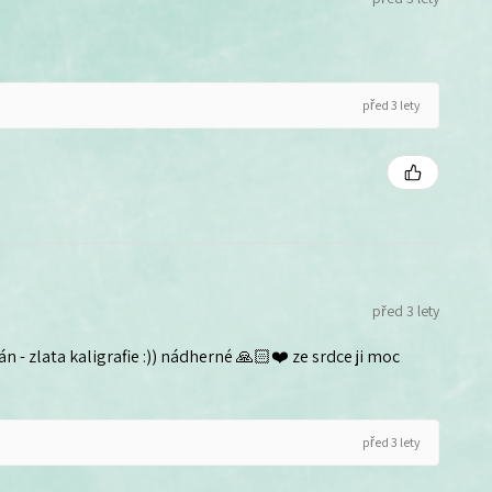
před 3 lety
před 3 lety
n - zlata kaligrafie :)) nádherné 🙏🏻❤️ ze srdce ji moc
před 3 lety