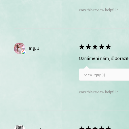
Was this review helpful?
★
★
★
★
★
Ing. J.
Oznámení nám již dorazil
Show Reply (1)
Was this review helpful?
★
★
★
★
★