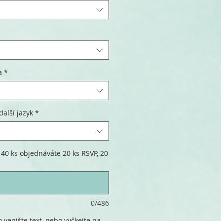
a
*
další jazyk
*
 40 ks objednáváte 20 ks RSVP, 20
0/486
 vepište text, nebo vyčkejte na