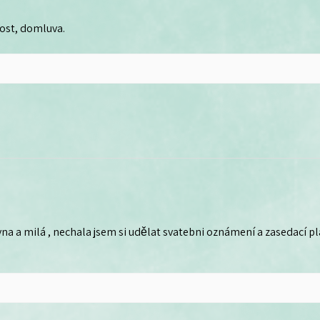
lost, domluva.
na a milá , nechala jsem si udělat svatebni oznámení a zasedací plá