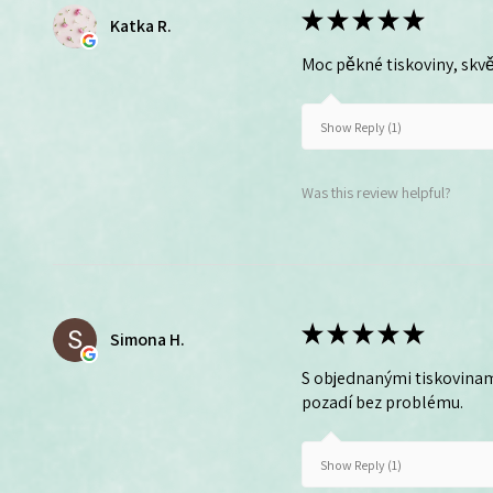
★
★
★
★
★
Katka R.
Moc pěkné tiskoviny, skvě
Show Reply (1)
Was this review helpful?
★
★
★
★
★
Simona H.
S objednanými tiskovinam
pozadí bez problému.
Show Reply (1)