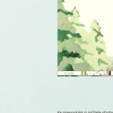
Ke jmenovkám si můžete přiobje