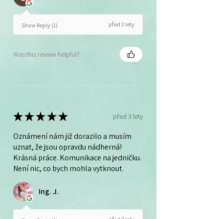
před 2 lety
Show Reply (1)
Was this review helpful?
★
★
★
★
★
před 3 lety
Oznámení nám již dorazilo a musím
uznat, že jsou opravdu nádherná!
Krásná práce. Komunikace na jedničku.
Není nic, co bych mohla vytknout.
Ing. J.