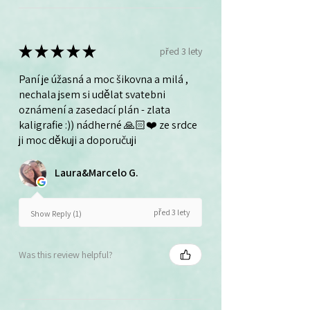
★
★
★
★
★
před 3 lety
Paní je úžasná a moc šikovna a milá ,
nechala jsem si udělat svatebni
oznámení a zasedací plán - zlata
kaligrafie :)) nádherné 🙏🏻❤️ ze srdce
ji moc děkuji a doporučuji
Laura&Marcelo G.
před 3 lety
Show Reply (1)
Was this review helpful?