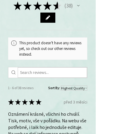
★
★
★
★
★
38
38
This product doesn't have any reviews
yet, so check out our other reviews
instead.
1 - 6 of 38 reviews
Sort By:
★
★
★
★
★
před 3 měsíci
Oznámení krásné, všichni ho chválí.
Tisk, motiv, vše v pořádku. Na webu vše
potřebné, i laik ho jednoduše edituje.
Na web se dají informace postupně