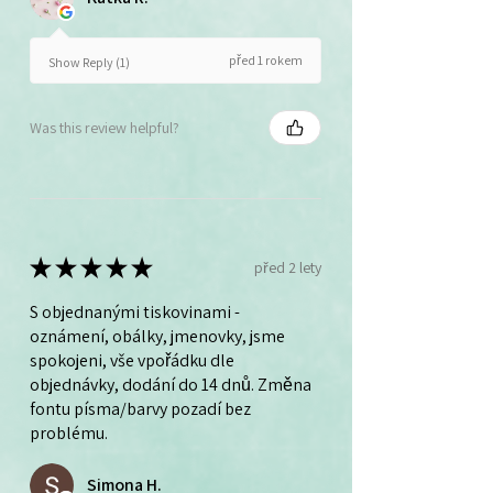
před 1 rokem
Show Reply (1)
Was this review helpful?
★
★
★
★
★
před 2 lety
S objednanými tiskovinami -
oznámení, obálky, jmenovky, jsme
spokojeni, vše vpořádku dle
objednávky, dodání do 14 dnů. Změna
fontu písma/barvy pozadí bez
problému.
Simona H.