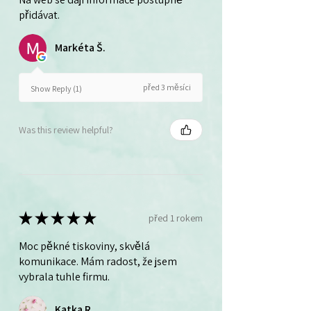
přidávat.
Markéta Š.
před 3 měsíci
Show Reply (1)
Was this review helpful?
★
★
★
★
★
před 1 rokem
Moc pěkné tiskoviny, skvělá
komunikace. Mám radost, že jsem
vybrala tuhle firmu.
Katka R.