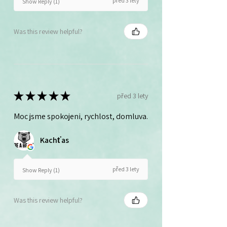
před 3 lety
Show Reply (1)
Was this review helpful?
★
★
★
★
★
před 3 lety
Moc jsme spokojeni, rychlost, domluva.
Kachťas
před 3 lety
Show Reply (1)
Was this review helpful?