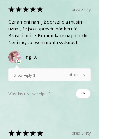
★
★
★
★
★
před 3 lety
Oznámení nám již dorazilo a musím
uznat, že jsou opravdu nádherná!
Krásná práce. Komunikace na jedničku.
Není nic, co bych mohla vytknout.
Ing. J.
před 3 lety
Show Reply (1)
Was this review helpful?
★
★
★
★
★
před 3 lety