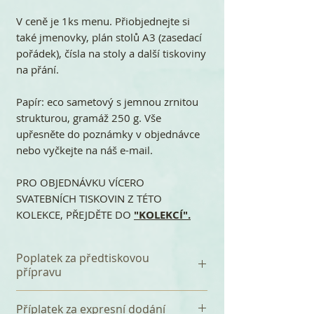
V ceně je 1ks menu. Přiobjednejte si
také jmenovky, plán stolů A3 (zasedací
pořádek), čísla na stoly a další tiskoviny
na přání.
Papír: eco sametový s jemnou zrnitou
strukturou, gramáž 250 g. Vše
upřesněte do poznámky v objednávce
nebo vyčkejte na náš e-mail.
PRO OBJEDNÁVKU VÍCERO
SVATEBNÍCH TISKOVIN Z TÉTO
KOLEKCE, PŘEJDĚTE DO
"KOLEKCÍ".
Poplatek za předtiskovou
přípravu
K celkové částce se připočítává
Příplatek za expresní dodání