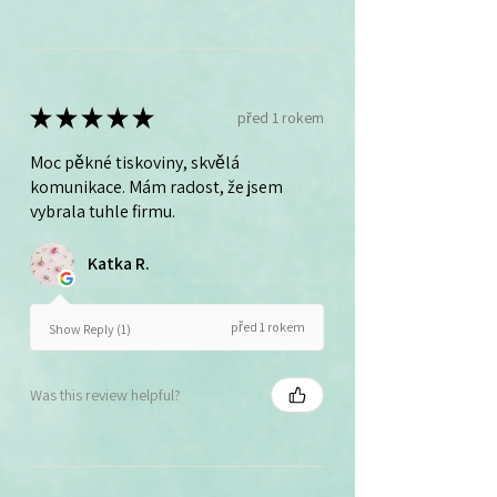
★
★
★
★
★
před 1 rokem
Moc pěkné tiskoviny, skvělá
komunikace. Mám radost, že jsem
vybrala tuhle firmu.
Katka R.
před 1 rokem
Show Reply (1)
Was this review helpful?