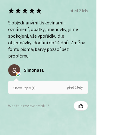
★
★
★
★
★
před 2 lety
S objednanými tiskovinami -
oznámení, obálky, jmenovky, jsme
spokojeni, vše vpořádku dle
objednávky, dodání do 14 dnů. Změna
fontu písma/barvy pozadí bez
problému.
Simona H.
před 2 lety
Show Reply (1)
Was this review helpful?