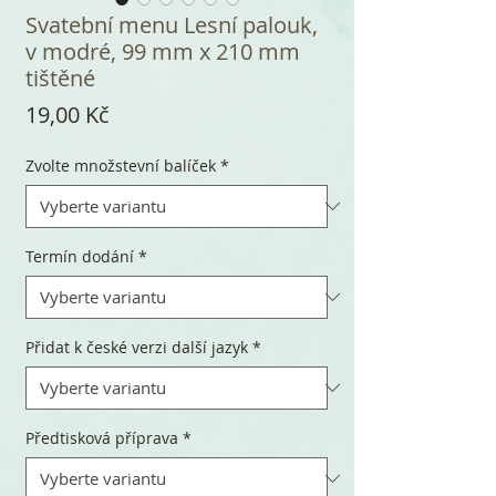
Svatební menu Lesní palouk,
v modré, 99 mm x 210 mm
tištěné
Cena
19,00 Kč
Zvolte množstevní balíček
*
Termín dodání
*
Přidat k české verzi další jazyk
*
Předtisková příprava
*