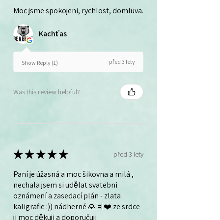
Moc jsme spokojeni, rychlost, domluva.
Kachťas
před 3 lety
Show Reply (1)
Was this review helpful?
★
★
★
★
★
před 3 lety
Paní je úžasná a moc šikovna a milá ,
nechala jsem si udělat svatebni
oznámení a zasedací plán - zlata
kaligrafie :)) nádherné 🙏🏻❤️ ze srdce
ji moc děkuji a doporučuji