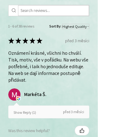
1 - 6 of 38 reviews
Sort By:
★
★
★
★
★
před 3 měsíci
Oznámení krásné, všichni ho chválí.
Tisk, motiv, vše v pořádku. Na webu vše
potřebné, i laik ho jednoduše edituje.
Na web se dají informace postupně
přidávat.
Markéta Š.
před 3 měsíci
Show Reply (1)
Was this review helpful?