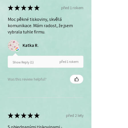
★
★
★
★
★
před 1 rokem
Moc pěkné tiskoviny, skvělá
komunikace. Mám radost, že jsem
vybrala tuhle firmu.
Katka R.
před 1 rokem
Show Reply (1)
Was this review helpful?
★
★
★
★
★
před 2 lety
S objednanými tiskovinami -