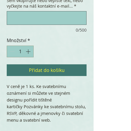
Sem vkopírujte nebo vepište text, nebo
vyčkejte na náš kontaktní e-mail...
*
0/500
Množství
*
Přidat do košíku
V ceně je 1 ks. Ke svatebnímu
oznámení si můžete ve stejném
designu pořídit tištěné
kartičky Pozvánky ke svatebnímu stolu,
RSVP, děkovné a jmenovky či svatební
menu a svatební web.