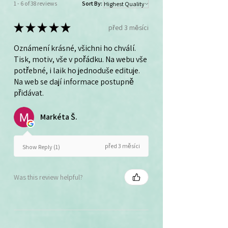
1 - 6 of 38 reviews
Sort By:
★
★
★
★
★
před 3 měsíci
Oznámení krásné, všichni ho chválí.
Tisk, motiv, vše v pořádku. Na webu vše
potřebné, i laik ho jednoduše edituje.
Na web se dají informace postupně
přidávat.
Markéta Š.
před 3 měsíci
Show Reply (1)
Was this review helpful?