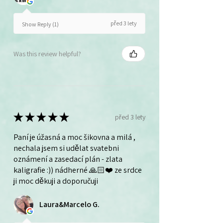
před 3 lety
Show Reply (1)
Was this review helpful?
★
★
★
★
★
před 3 lety
Paní je úžasná a moc šikovna a milá ,
nechala jsem si udělat svatebni
oznámení a zasedací plán - zlata
kaligrafie :)) nádherné 🙏🏻❤️ ze srdce
ji moc děkuji a doporučuji
Laura&Marcelo G.