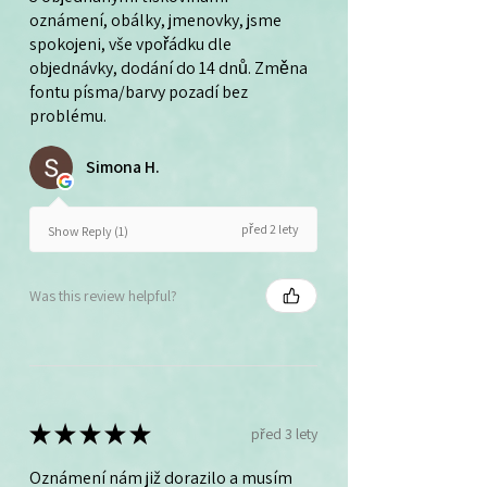
oznámení, obálky, jmenovky, jsme
spokojeni, vše vpořádku dle
objednávky, dodání do 14 dnů. Změna
fontu písma/barvy pozadí bez
problému.
Simona H.
před 2 lety
Show Reply (1)
Was this review helpful?
★
★
★
★
★
před 3 lety
Oznámení nám již dorazilo a musím