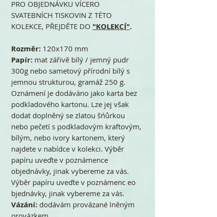
PRO OBJEDNÁVKU VÍCERO
SVATEBNÍCH TISKOVIN Z TÉTO
KOLEKCE, PŘEJDĚTE DO
"KOLEKCÍ"
.
Rozměr:
120x170 mm
Papír:
mat zářivě bílý / jemný pudr
300g nebo sametový přírodní bílý s
jemnou strukturou, gramáž 250 g.
Oznámení je dodáváno jako karta bez
podkladového kartonu. Lze jej však
dodat doplněný se zlatou šńůrkou
nebo pečetí s podkladovým kraftovým,
bílým, nebo ivory kartonem, který
najdete v nabídce v kolekci. Výběr
papíru uveďte v poznámence
objednávky, jinak vybereme za vás.
Výběr papíru uveďte v poznámenc eo
bjednávky, jinak vybereme za vás.
Vázání:
dodávám provázané lněným
provázkem.