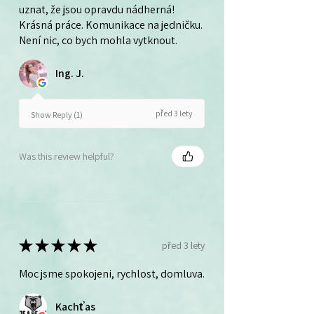
uznat, že jsou opravdu nádherná!
Krásná práce. Komunikace na jedničku.
Není nic, co bych mohla vytknout.
Ing. J.
před 3 lety
Show Reply (1)
Was this review helpful?
★
★
★
★
★
před 3 lety
Moc jsme spokojeni, rychlost, domluva.
Kachťas