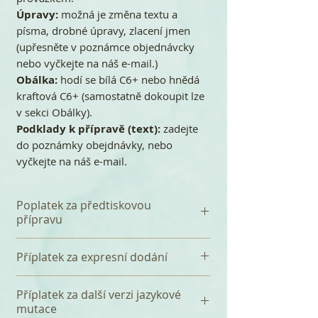
Úpravy:
možná je změna textu a
písma, drobné úpravy, zlacení jmen
(upřesněte v poznámce objednávcky
nebo vyčkejte na náš e-mail.)
Obálka:
hodí se bílá C6+ nebo hnědá
kraftová C6+ (samostatně dokoupit lze
v sekci Obálky).
Podklady k přípravě (text):
zadejte
do poznámky obejdnávky, nebo
vyčkejte na náš e-mail.
Poplatek za předtiskovou
přípravu
K celkové částce se připočítává
Příplatek za expresní dodání
jednorázový poplatek 360 Kč za
předtiskovou přípravu, který
Tištěná svatební oznámení
Příplatek za další verzi jazykové
zahrnuje především sazbu Vašeho
dodáváme do 10-14 dnů od bdržení
mutace
textu a tři korektury. Před tiskem
objednávky (schválení k tisku a