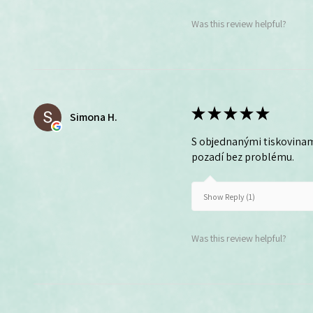
Was this review helpful?
★
★
★
★
★
Simona H.
S objednanými tiskovinam
pozadí bez problému.
Show Reply (1)
Was this review helpful?