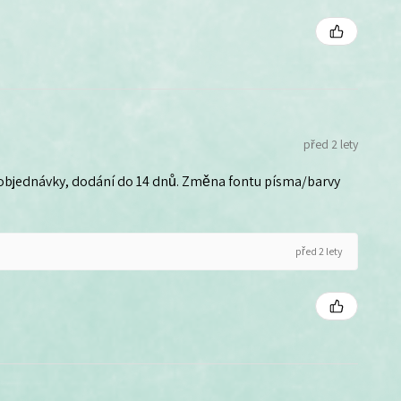
před 2 lety
 objednávky, dodání do 14 dnů. Změna fontu písma/barvy
před 2 lety