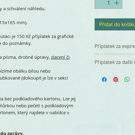
 a schválení náhledu.
(115x165 mm).
Přidat do košík
utaci je 150 Kč příplatek za grafické
te do poznámky.
Příplatek za expr
 a písma, drobné úpravy,
zlacení či
Tištěná svatební
Příplatek za další
dnů od bdržení ob
bízíme obálku bílou nebo
úhradě), nebo si 
Za přidání další 
ubkované (dokoupit je lze v sekci
do 7 dnů. za jedor
verzi (např. angl
účtujeme jednorá
Jazykové verze m
a bez podkladového kartonu. Lze jej
množstevním balí
šńůrkou nebo pečetí s podkladovým
češtině + 20 ks o
rtonem, který najdete v nabídce v
objednáte v balíčk
do zprávy.