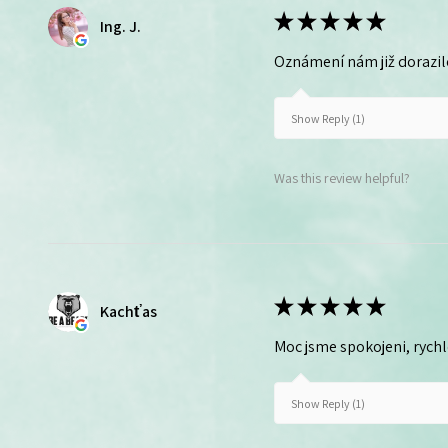
★
★
★
★
★
Ing. J.
Oznámení nám již dorazil
Show Reply (1)
Was this review helpful?
★
★
★
★
★
Kachťas
Moc jsme spokojeni, rych
Show Reply (1)