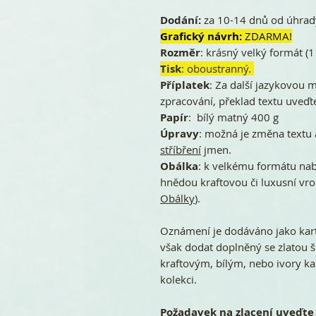
Dodání:
za 10-14 dnů od úhrady
Grafický návrh:
ZDARMA!
Rozměr
: krásný velký formát 
Tisk
: oboustranný.
Příplatek
: Za další jazykovou m
zpracování, překlad textu uveď
Papír
: bílý matný 400 g
Úpravy
: možná je změna textu
stříbření
jmen.
Obálka
: k velkému formátu na
hnědou kraftovou či luxusní vro
Obálky
).
Oznámení je dodáváno jako kart
však dodat doplněný se zlatou 
kraftovým, bílým, nebo ivory ka
kolekci.
Požadavek na zlacení uveďte 