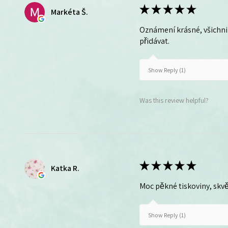
★
★
★
★
★
Markéta Š.
Oznámení krásné, všichni 
přidávat.
Show Reply (1)
Was this review helpful?
★
★
★
★
★
Katka R.
Moc pěkné tiskoviny, skvě
Show Reply (1)