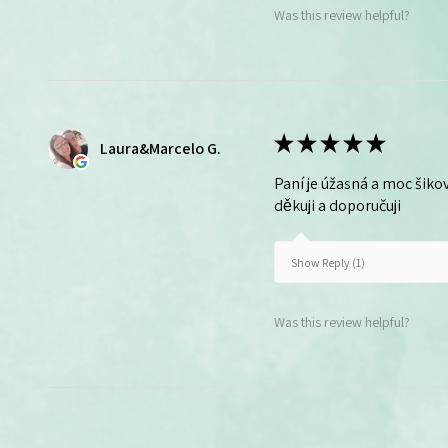
Was this review helpful?
★
★
★
★
★
Laura&Marcelo G.
Paní je úžasná a moc šikov
děkuji a doporučuji
Show Reply (1)
Was this review helpful?