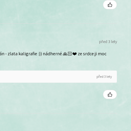
před 3 lety
n - zlata kaligrafie :)) nádherné 🙏🏻❤️ ze srdce ji moc
před 3 lety