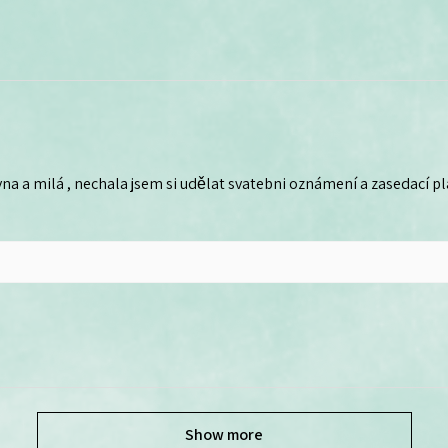
na a milá , nechala jsem si udělat svatebni oznámení a zasedací plá
Show more