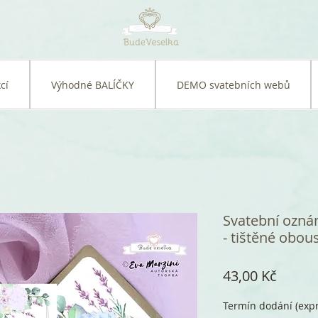
cí
Výhodné BALÍČKY
DEMO svatebních webů
Svatební ozná
- tištěné obou
Cena
43,00 Kč
Termín dodání (expr