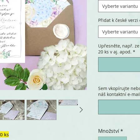
Vyberte variantu
Přidat k české verzi 
Vyberte variantu
Upřesněte, např. ze 
20 ks v aj. apod.
*
Sem vkopírujte nebo
náš kontaktní e-mail
Množství
*
0 ks