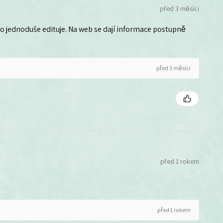
před 3 měsíci
 ho jednoduše edituje. Na web se dají informace postupně
před 3 měsíci
před 1 rokem
před 1 rokem