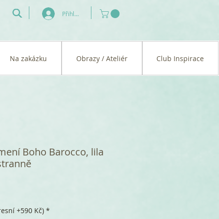
Přihlásit se
Na zakázku
Obrazy / Ateliér
Club Inspirace
mení Boho Barocco, lila
stranně
esní +590 Kč)
*