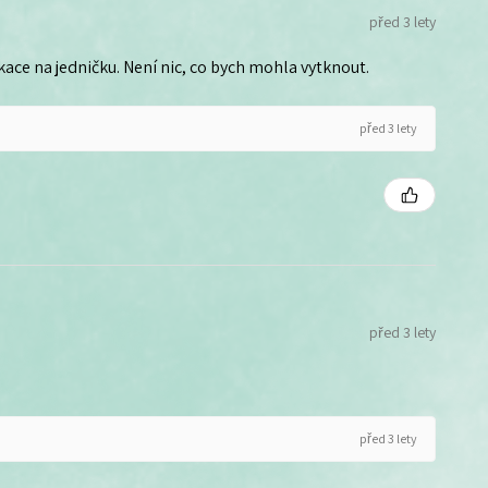
před 3 lety
ce na jedničku. Není nic, co bych mohla vytknout.
před 3 lety
před 3 lety
před 3 lety