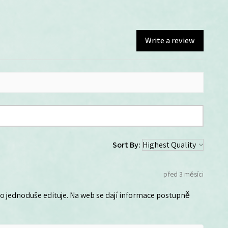
Write a review
Sort By:
před 3 měsíci
 ho jednoduše edituje. Na web se dají informace postupně