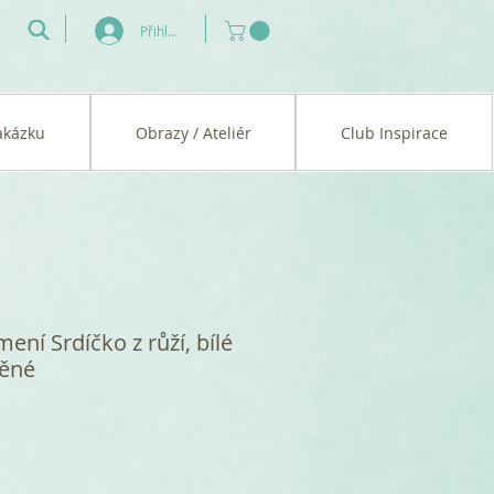
Přihlásit se
akázku
Obrazy / Ateliér
Club Inspirace
ení Srdíčko z růží, bílé
těné