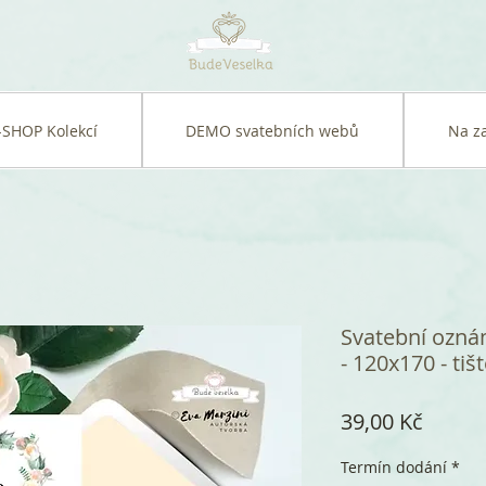
-SHOP Kolekcí
DEMO svatebních webů
Na z
Svatební oznám
- 120x170 - tiš
Cena
39,00 Kč
Termín dodání
*