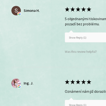
★
★
★
★
★
Simona H.
S objednanými tiskovinam
pozadí bez problému.
Show Reply (1)
Was this review helpful?
★
★
★
★
★
Ing. J.
Oznámení nám již dorazil
Show Reply (1)