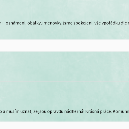
i - oznámení, obálky, jmenovky, jsme spokojeni, vše vpořádku dle
o a musím uznat, že jsou opravdu nádherná! Krásná práce. Komunika