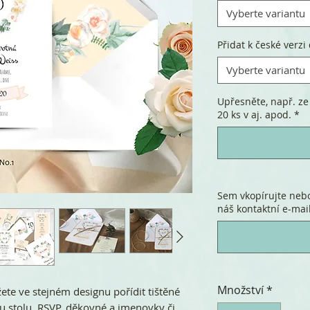
Vyberte variantu
Přidat k české verzi 
Vyberte variantu
Upřesněte, např. ze 
20 ks v aj. apod.
*
Sem vkopírujte nebo
náš kontaktní e-mail
Množství
*
te ve stejném designu pořídit tištěné
u stolu, RSVP, děkovné a jmenovky či