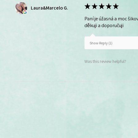
★
★
★
★
★
Laura&Marcelo G.
Paní je úžasná a moc šikov
děkuji a doporučuji
Show Reply (1)
Was this review helpful?