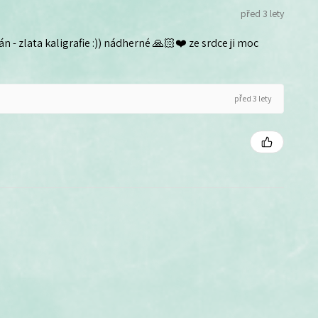
před 3 lety
n - zlata kaligrafie :)) nádherné 🙏🏻❤️ ze srdce ji moc
před 3 lety