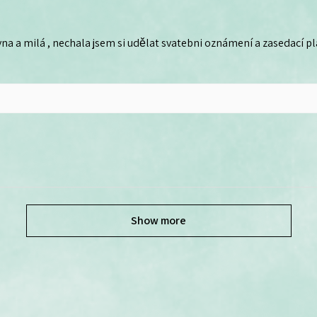
na a milá , nechala jsem si udělat svatebni oznámení a zasedací plá
Show more