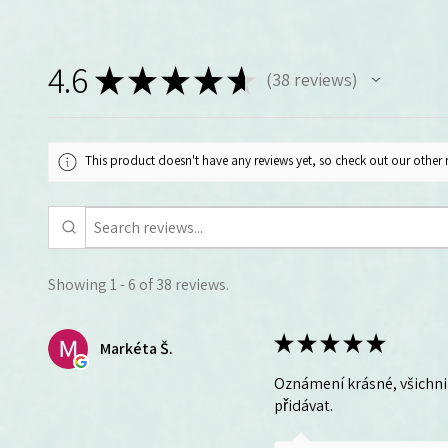
4.6
★
★
★
★
★
38
reviews
38
This product doesn't have any reviews yet, so check out our other 
Showing 1 - 6 of 38 reviews.
★
★
★
★
★
Markéta Š.
Oznámení krásné, všichni 
přidávat.