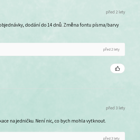
před 2 lety
 objednávky, dodání do 14 dnů. Změna fontu písma/barvy
před 2 lety
před 3 lety
ce na jedničku. Není nic, co bych mohla vytknout.
před 3 lety