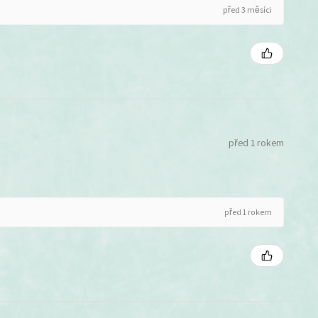
před 3 měsíci
před 1 rokem
před 1 rokem