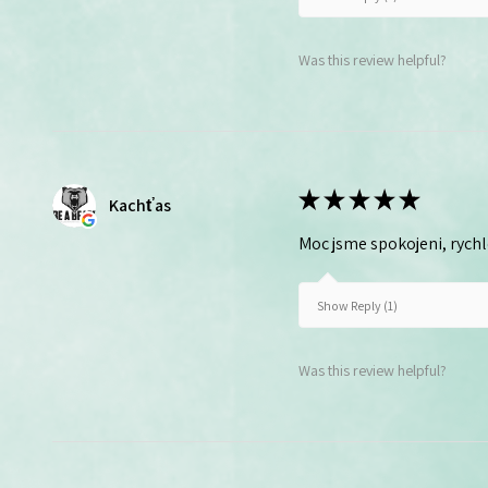
Was this review helpful?
★
★
★
★
★
Kachťas
Moc jsme spokojeni, rych
Show Reply (1)
Was this review helpful?