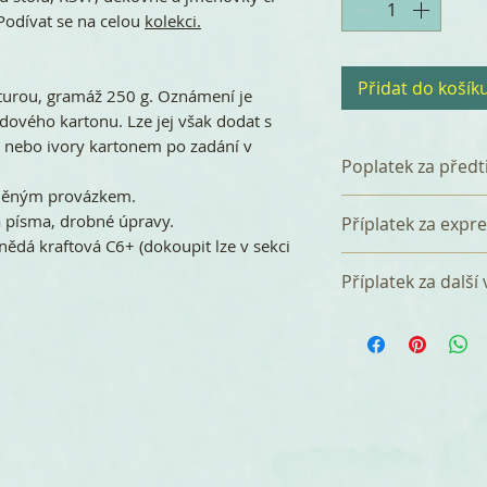
Podívat se na celou
kolekci.
Přidat do košík
turou, gramáž 250 g. Oznámení je
dového kartonu. Lze jej však dodat s
 nebo ivory kartonem po zadání v
Poplatek za předt
lněným provázkem.
K celkové částce 
 písma, drobné úpravy.
Příplatek za expr
poplatek 360 Kč z
nědá kraftová C6+ (dokoupit lze v sekci
který zahrnuje p
Tištěná svatební
Příplatek za další
a tři korektury. P
dnů od bdržení ob
zasíláme e-mail 
úhradě), nebo si 
Za přidání další 
do 7 dnů. za jedor
verzi (např. angl
účtujeme jednorá
Jazykové verze m
množstevním balí
češtině + 20 ks o
objednáte v balíčk