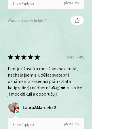
před 3 lety
Show Reply (1)
Was this review helpful?
★
★
★
★
★
před 3 lety
Paní je úžasná a moc šikovna a milá ,
nechala jsem si udělat svatebni
oznámení a zasedací plán - zlata
kaligrafie :)) nádherné 🙏🏻❤️ ze srdce
ji moc děkuji a doporučuji
Laura&Marcelo G.
před 3 lety
Show Reply (1)