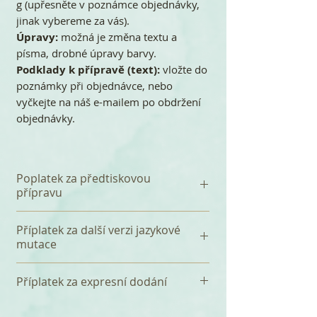
g (upřesněte v poznámce objednávky,
jinak vybereme za vás).
Úpravy:
možná je změna textu a
písma, drobné úpravy barvy.
Podklady k přípravě (text):
vložte do
poznámky při objednávce, nebo
vyčkejte na náš e-mailem po obdržení
objednávky.
Poplatek za předtiskovou
přípravu
K celkové částce se připočítává
Příplatek za další verzi jazykové
jednorázový poplatek 120 Kč za
mutace
předtiskovou přípravu, který
zahrnuje především sazba Vašeho
Za přidání další jazykové mutace k
Příplatek za expresní dodání
textu a tři korektury. Před tiskem
české verzi (např. anglickou nebo
zakázky, vždy zasíláme e-mail s
německou), účtujeme jednorázový
Tištěné svatební kartičky dodáváme