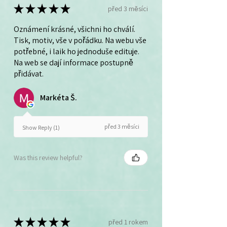
★
★
★
★
★
před 3 měsíci
Oznámení krásné, všichni ho chválí.
Tisk, motiv, vše v pořádku. Na webu vše
potřebné, i laik ho jednoduše edituje.
Na web se dají informace postupně
přidávat.
Markéta Š.
před 3 měsíci
Show Reply (1)
Was this review helpful?
★
★
★
★
★
před 1 rokem