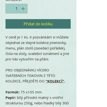
Přidat do košíku
V ceně je 1 ks. K pozvánkám si můžete
objednat ze stejné kolekce jmenovky,
menu, plán stolů (zasedací pořádek),
čísla na stoly, svatební oznámení a jiné
pro Vás vytvořím na přání.
PRO OBJEDNÁVKU VÍCERO
SVATEBNÍCH TISKOVIN Z TÉTO
KOLEKCE, PŘEJDĚTE DO
"KOLEKCÍ"
.
Formát:
75 x105 mm
Papír:
bílý přírodní matný s vnitřní
strukturou 250g, nebo hladký bílý 300