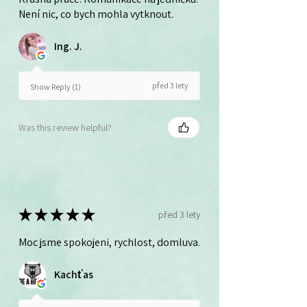
Není nic, co bych mohla vytknout.
Ing. J.
před 3 lety
Show Reply (1)
Was this review helpful?
★
★
★
★
★
před 3 lety
Moc jsme spokojeni, rychlost, domluva.
Kachťas