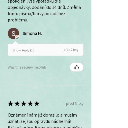
spokojeni, vše vpořádku dle
objednávky, dodání do 14 dnů. Změna
fontu písma/barvy pozadí bez
problému.
Simona H.
před 2 lety
Show Reply (1)
Was this review helpful?
★
★
★
★
★
před 3 lety
Oznámení nám již dorazilo a musím
uznat, že jsou opravdu nádherná!
Krásná práce. Komunikace na jedničku.