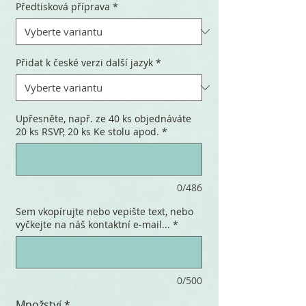
Předtisková příprava
*
Přidat k české verzi další jazyk
*
Upřesněte, např. ze 40 ks objednáváte
20 ks RSVP, 20 ks Ke stolu apod.
*
0/486
Sem vkopírujte nebo vepište text, nebo
vyčkejte na náš kontaktní e-mail...
*
0/500
Množství
*