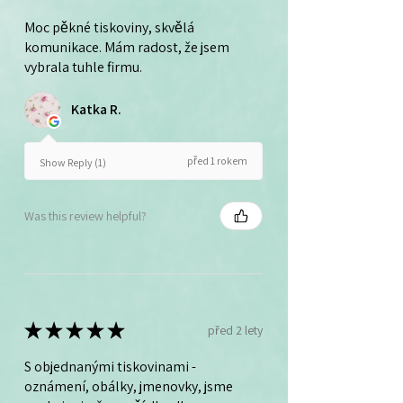
Moc pěkné tiskoviny, skvělá
komunikace. Mám radost, že jsem
vybrala tuhle firmu.
Katka R.
před 1 rokem
Show Reply (1)
Was this review helpful?
★
★
★
★
★
před 2 lety
S objednanými tiskovinami -
oznámení, obálky, jmenovky, jsme