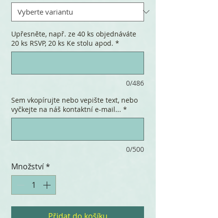
Upřesněte, např. ze 40 ks objednáváte
20 ks RSVP, 20 ks Ke stolu apod.
*
0/486
Sem vkopírujte nebo vepište text, nebo
vyčkejte na náš kontaktní e-mail...
*
0/500
Množství
*
Přidat do košíku