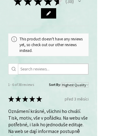
★
★
★
★
★
38
38
balíčku 40 ks.
This product doesn't have any reviews
yet, so check out our other reviews
instead.
1 - 6 of 38 reviews
Sort By:
★
★
★
★
★
před 3 měsíci
Oznámení krásné, všichni ho chválí.
Tisk, motiv, vše v pořádku. Na webu vše
potřebné, i laik ho jednoduše edituje.
Na web se dají informace postupně