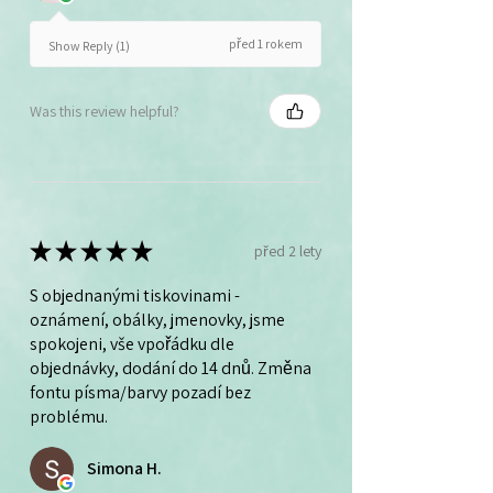
před 1 rokem
Show Reply (1)
Was this review helpful?
★
★
★
★
★
před 2 lety
S objednanými tiskovinami -
oznámení, obálky, jmenovky, jsme
spokojeni, vše vpořádku dle
objednávky, dodání do 14 dnů. Změna
fontu písma/barvy pozadí bez
problému.
Simona H.