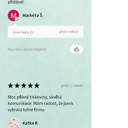
přidávat.
Markéta Š.
před 3 měsíci
Show Reply (1)
Was this review helpful?
★
★
★
★
★
před 1 rokem
Moc pěkné tiskoviny, skvělá
komunikace. Mám radost, že jsem
vybrala tuhle firmu.
Katka R.