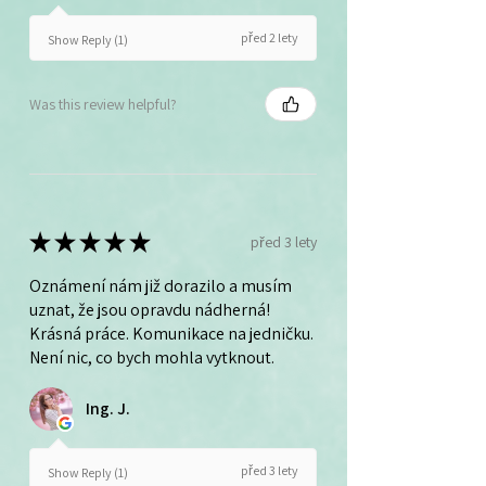
před 2 lety
Show Reply (1)
Was this review helpful?
★
★
★
★
★
před 3 lety
Oznámení nám již dorazilo a musím
uznat, že jsou opravdu nádherná!
Krásná práce. Komunikace na jedničku.
Není nic, co bych mohla vytknout.
Ing. J.
před 3 lety
Show Reply (1)