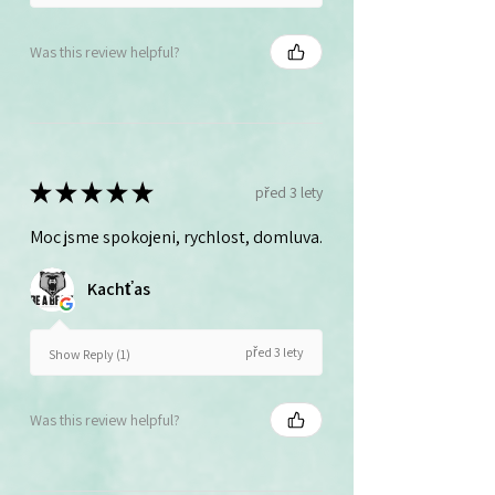
Was this review helpful?
★
★
★
★
★
před 3 lety
Moc jsme spokojeni, rychlost, domluva.
Kachťas
před 3 lety
Show Reply (1)
Was this review helpful?