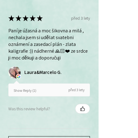
★
★
★
★
★
před 3 lety
Paní je úžasná a moc šikovna a milá ,
nechala jsem si udělat svatebni
oznámení a zasedací plán - zlata
kaligrafie :)) nádherné 🙏🏻❤️ ze srdce
ji moc děkuji a doporučuji
Laura&Marcelo G.
před 3 lety
Show Reply (1)
Was this review helpful?