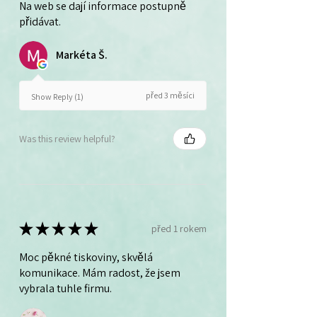
Na web se dají informace postupně
přidávat.
Markéta Š.
před 3 měsíci
Show Reply (1)
Was this review helpful?
★
★
★
★
★
před 1 rokem
Moc pěkné tiskoviny, skvělá
komunikace. Mám radost, že jsem
vybrala tuhle firmu.