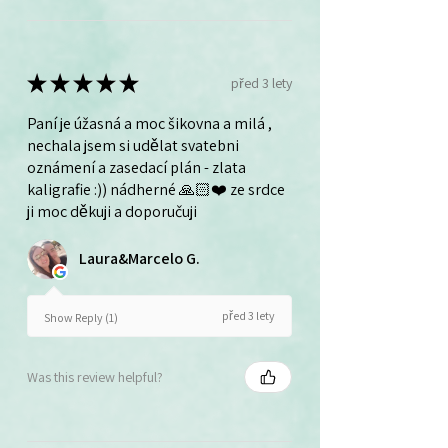
★
★
★
★
★
před 3 lety
Paní je úžasná a moc šikovna a milá ,
nechala jsem si udělat svatebni
oznámení a zasedací plán - zlata
kaligrafie :)) nádherné 🙏🏻❤️ ze srdce
ji moc děkuji a doporučuji
Laura&Marcelo G.
před 3 lety
Show Reply (1)
Was this review helpful?