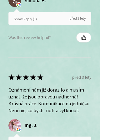
Simona H.
před 2 lety
Show Reply (1)
Was this review helpful?
★
★
★
★
★
před 3 lety
Oznámení nám již dorazilo a musím
uznat, že jsou opravdu nádherná!
Krásná práce. Komunikace na jedničku.
Není nic, co bych mohla vytknout.
Ing. J.