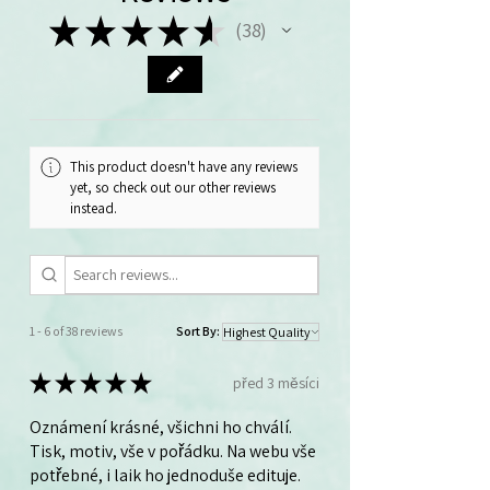
anglicky vyhodněji objednáte v
Kč.
★
★
★
★
★
38
38
balíčku 40 ks.
This product doesn't have any reviews
yet, so check out our other reviews
instead.
1 - 6 of 38 reviews
Sort By:
★
★
★
★
★
před 3 měsíci
Oznámení krásné, všichni ho chválí.
Tisk, motiv, vše v pořádku. Na webu vše
potřebné, i laik ho jednoduše edituje.