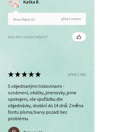
Katka R.
před 1 rokem
Show Reply (1)
Was this review helpful?
★
★
★
★
★
před 2 lety
S objednanými tiskovinami -
oznámení, obálky, jmenovky, jsme
spokojeni, vše vpořádku dle
objednávky, dodání do 14 dnů. Změna
fontu písma/barvy pozadí bez
problému.