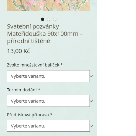
Svatební pozvánky
Mateřidouška 90x100mm -
přírodní tištěné
Cena
13,00 Kč
Zvolte množstevní balíček
*
Termín dodání
*
Předtisková příprava
*