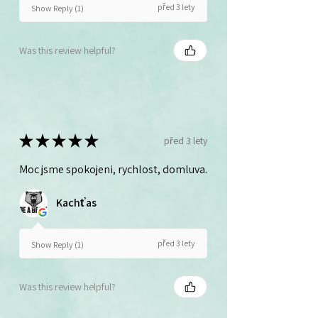
před 3 lety
Show Reply (1)
Was this review helpful?
★
★
★
★
★
před 3 lety
Moc jsme spokojeni, rychlost, domluva.
Kachťas
před 3 lety
Show Reply (1)
Was this review helpful?