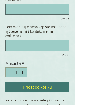
0/486
Sem vkopírujte nebo vepište text, nebo
vyčkejte na náš kontaktní e-mail...
(volitelné)
0/500
Množství
*
Přidat do košíku
Ke jmenovkám si můžete přiobjednat