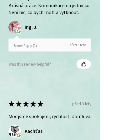
Krásná práce. Komunikace na jedničku.
Není nic, co bych mohla vytknout.
Ing. J.
před 3 lety
Show Reply (1)
Was this review helpful?
★
★
★
★
★
před 3 lety
Moc jsme spokojeni, rychlost, domluva.
Kachťas