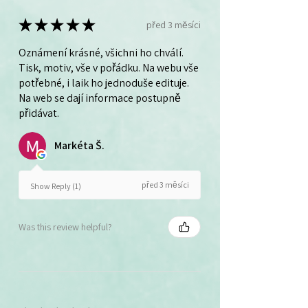
★
★
★
★
★
před 3 měsíci
Oznámení krásné, všichni ho chválí.
Tisk, motiv, vše v pořádku. Na webu vše
potřebné, i laik ho jednoduše edituje.
Na web se dají informace postupně
přidávat.
Markéta Š.
před 3 měsíci
Show Reply (1)
Was this review helpful?