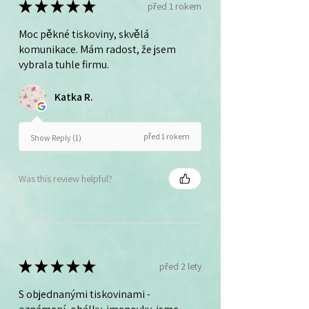
★
★
★
★
★
před 1 rokem
Moc pěkné tiskoviny, skvělá
komunikace. Mám radost, že jsem
vybrala tuhle firmu.
Katka R.
před 1 rokem
Show Reply (1)
Was this review helpful?
★
★
★
★
★
před 2 lety
S objednanými tiskovinami -