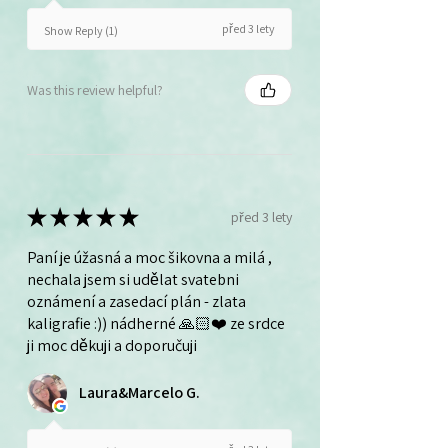
před 3 lety
Show Reply (1)
Was this review helpful?
★
★
★
★
★
před 3 lety
Paní je úžasná a moc šikovna a milá ,
nechala jsem si udělat svatebni
oznámení a zasedací plán - zlata
kaligrafie :)) nádherné 🙏🏻❤️ ze srdce
ji moc děkuji a doporučuji
Laura&Marcelo G.