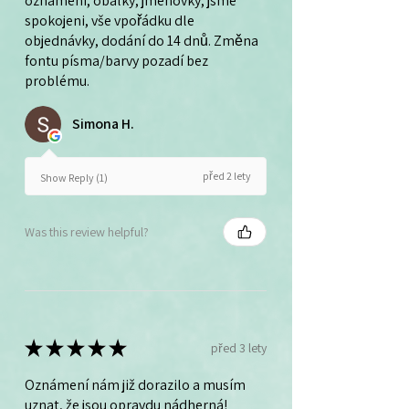
oznámení, obálky, jmenovky, jsme
spokojeni, vše vpořádku dle
objednávky, dodání do 14 dnů. Změna
fontu písma/barvy pozadí bez
problému.
Simona H.
před 2 lety
Show Reply (1)
Was this review helpful?
★
★
★
★
★
před 3 lety
Oznámení nám již dorazilo a musím
uznat, že jsou opravdu nádherná!