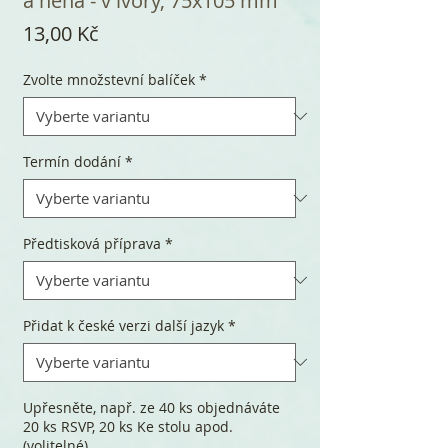
a něha - v ivory, 75x105 mm
Cena
13,00 Kč
Zvolte množstevní balíček
*
Termín dodání
*
Předtisková příprava
*
Přidat k české verzi další jazyk
*
Upřesněte, např. ze 40 ks objednáváte
20 ks RSVP, 20 ks Ke stolu apod.
(volitelné)