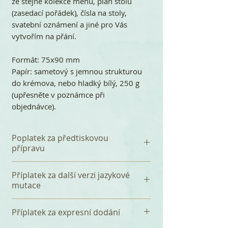
ze stejné kolekce menu, plán stolů
(zasedací pořádek), čísla na stoly,
svatební oznámení a jiné pro Vás
vytvořím na přání.
Formát: 75x90 mm
Papír: sametový s jemnou strukturou
do krémova, nebo hladký bílý, 250 g
(upřesněte v poznámce při
objednávce).
Poplatek za předtiskovou
přípravu
K celkové částce se připočítává
Příplatek za další verzi jazykové
jednorázový poplatek 120 Kč za
mutace
předtiskovou přípravu, který
zahrnuje především sazba Vašeho
Za přidání další jazykové mutace k
Příplatek za expresní dodání
textu a tři korektury. Před tiskem
české verzi (např. anglickou nebo