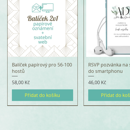
Balíček papírový pro 56-100
RSVP pozvánka na 
hostů
do smartphonu
Cena
Cena
58,00 Kč
46,00 Kč
Přidat do košíku
Přidat do koš