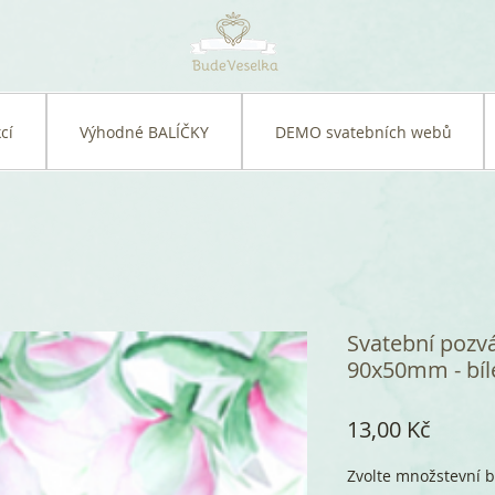
cí
Výhodné BALÍČKY
DEMO svatebních webů
Svatební pozv
90x50mm - bílé
Cena
13,00 Kč
Zvolte množstevní b