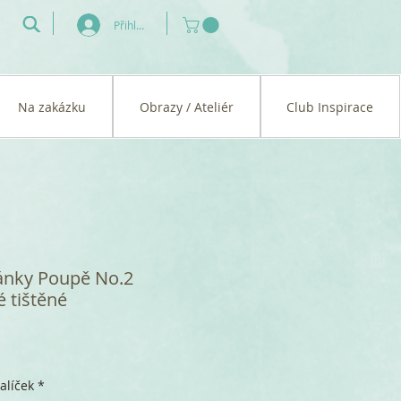
Přihlásit se
Na zakázku
Obrazy / Ateliér
Club Inspirace
ánky Poupě No.2
 tištěné
alíček
*