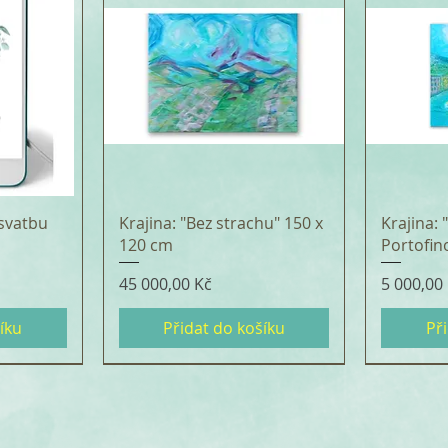
svatbu
Krajina: "Bez strachu" 150 x
Krajina:
120 cm
Portofin
Cena
Cena
45 000,00 Kč
5 000,00
íku
Přidat do košíku
Př