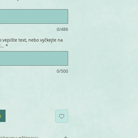
0/486
 vepište text, nebo vyčkejte na
...
*
0/500
u
iskovou přípravu