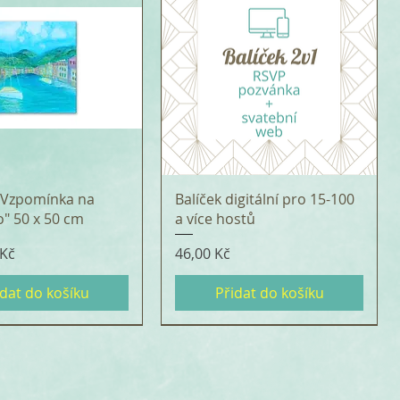
 "Vzpomínka na
Balíček digitální pro 15-100
o" 50 x 50 cm
a více hostů
Cena
 Kč
46,00 Kč
idat do košíku
Přidat do košíku