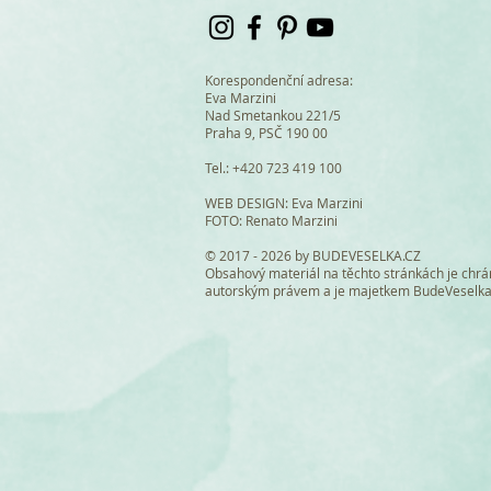
Korespondenční adresa:
Eva Marzini
Nad Smetankou 221/5
Praha 9, PSČ 190 00
Tel.: +420 723 419 100
Balíček papírový pro 30-55
Malba Krajina
Malba Kytice
E-pozvánka na svat
Malba Krajina
WEB DESIGN
: Eva Marzini
FOTO: Renato Marzini
hostů
mailu / smartphon
Cena
Cena
Cena
850,00 Kč
850,00 Kč
850,00 Kč
© 2017 - 2026 by BUDEVESELKA.CZ
Cena
Cena
62,00 Kč
56,00 Kč
Obsahový materiál na těchto stránkách je chr
Vyprodáno
Vyprodáno
Vyprodán
autorským právem a je majetkem BudeVeselk
Přidat do košíku
Přidat do koš