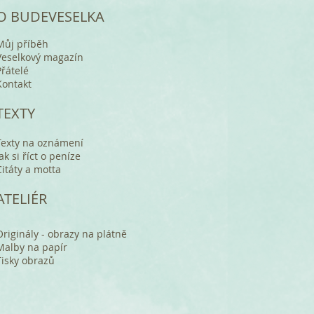
O BUDEVESELKA
Můj příběh
Veselkový magazín
Přátelé
Kontakt
TEXTY
ajina
tice
Malba Krajina
Malba Kytice
Texty na oznámení
Cena
Cena
č
č
850,00 Kč
850,00 Kč
Jak si říct o peníze
Citáty a motta
idat do košíku
Vyprodáno
Vyprodáno
Vyprodáno
ATELIÉR
Originály - obrazy na plátně
Malby na papír
Tisky obrazů