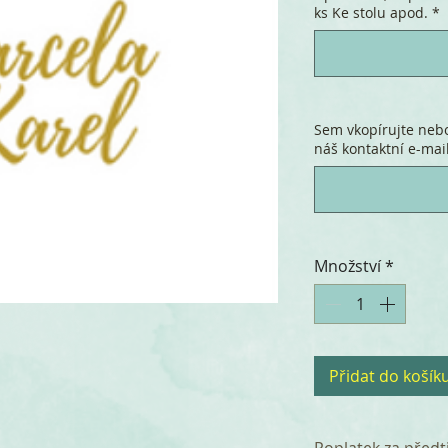
ks Ke stolu apod.
*
Sem vkopírujte nebo
náš kontaktní e-mail
Množství
*
Přidat do košík
Poplatek za předt