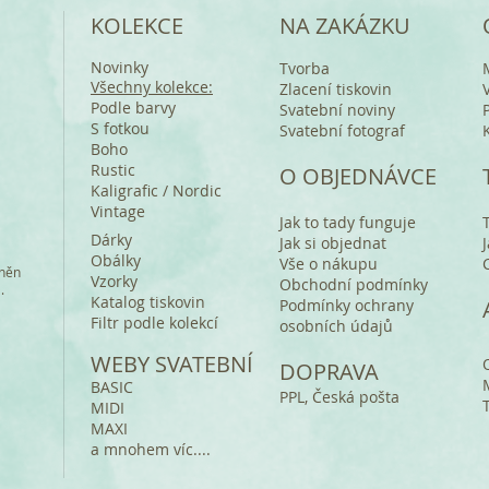
KOLEKCE
NA ZAKÁZKU
Novinky
Tvorba
Všechny kolekce:
Zlacení tiskovin
Podle barvy
Svatební noviny
S fotkou
Svatební fotograf
Boho
Rustic
O OBJEDNÁVCE
Kaligrafic / Nordic
bu do e-
Balíček digitální pro 15-100
Malba Kytice
Malba Kr
Malba Ky
Vintage
Jak to tady funguje
u
a více hostů
Dárky
Cena
Cena
Cena
850,00 Kč
850,00 K
850,00 K
Jak si objednat
Obálky
Vše o nákupu
Cena
56,00 Kč
áněn
Vzorky
Obchodní podmínky
o
Vyprodáno
Př
a.
Katalog tiskovin
Podmínky ochrany
íku
Přidat do košíku
Filtr podle kolekcí
osobních údajů
WEBY SVATEBNÍ
DOPRAVA
BASIC
PPL, Česká pošta
MIDI
MAXI
a mnohem víc....