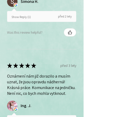
Simona H.
před 2 lety
Show Reply (1)
Was this review helpful?
★
★
★
★
★
před 3 lety
Oznámení nám již dorazilo a musím
uznat, že jsou opravdu nádherná!
Krásná práce. Komunikace na jedničku.
Není nic, co bych mohla vytknout.
Ing. J.