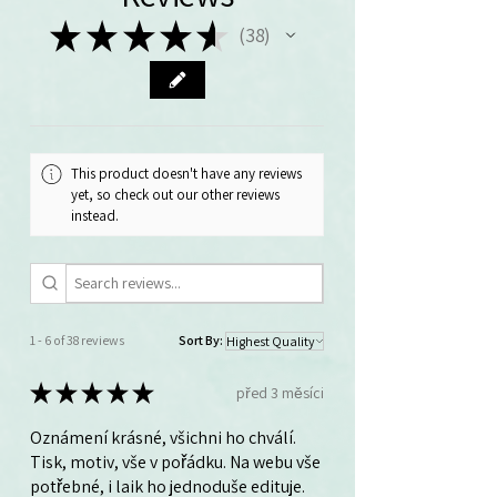
★
★
★
★
★
38
38
This product doesn't have any reviews
yet, so check out our other reviews
instead.
1 - 6 of 38 reviews
Sort By:
★
★
★
★
★
před 3 měsíci
Oznámení krásné, všichni ho chválí.
Tisk, motiv, vše v pořádku. Na webu vše
potřebné, i laik ho jednoduše edituje.