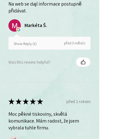
Na web se dají informace postupně
přidávat.
Markéta Š.
před 3 měsíci
Show Reply (1)
Was this review helpful?
★
★
★
★
★
před 1 rokem
Moc pěkné tiskoviny, skvělá
komunikace. Mám radost, že jsem
vybrala tuhle firmu.