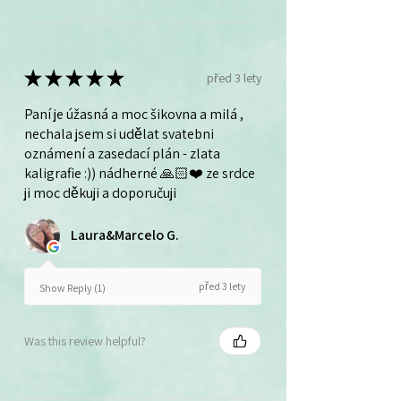
★
★
★
★
★
před 3 lety
Paní je úžasná a moc šikovna a milá ,
nechala jsem si udělat svatebni
oznámení a zasedací plán - zlata
kaligrafie :)) nádherné 🙏🏻❤️ ze srdce
ji moc děkuji a doporučuji
Laura&Marcelo G.
před 3 lety
Show Reply (1)
Was this review helpful?