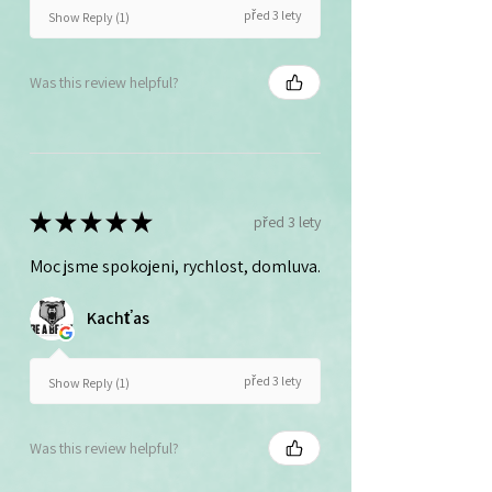
před 3 lety
Show Reply (1)
Was this review helpful?
★
★
★
★
★
před 3 lety
Moc jsme spokojeni, rychlost, domluva.
Kachťas
před 3 lety
Show Reply (1)
Was this review helpful?