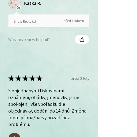
Katka R.
před 1 rokem
Show Reply (1)
Was this review helpful?
★
★
★
★
★
před 2 lety
S objednanými tiskovinami -
oznámení, obálky, jmenovky, jsme
spokojeni, vše vpořádku dle
objednávky, dodání do 14 dnů. Změna
fontu písma/barvy pozadí bez
problému.