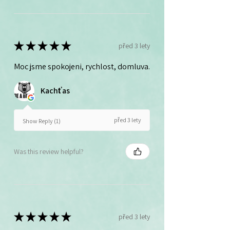
★
★
★
★
★
před 3 lety
Moc jsme spokojeni, rychlost, domluva.
Kachťas
před 3 lety
Show Reply (1)
Was this review helpful?
★
★
★
★
★
před 3 lety