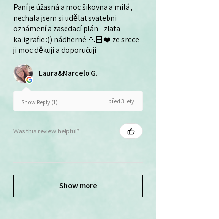
Paní je úžasná a moc šikovna a milá ,
nechala jsem si udělat svatebni
oznámení a zasedací plán - zlata
kaligrafie :)) nádherné 🙏🏻❤️ ze srdce
ji moc děkuji a doporučuji
Laura&Marcelo G.
před 3 lety
Show Reply (1)
Was this review helpful?
Show more