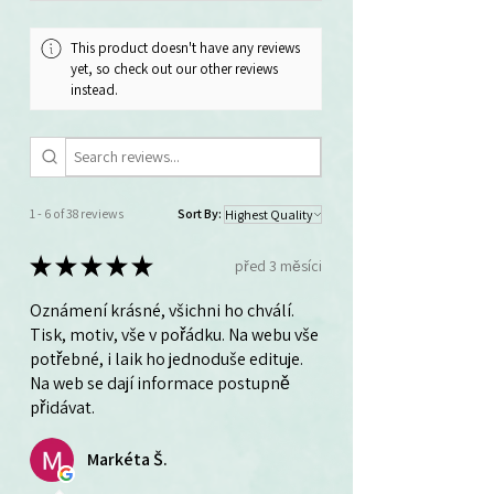
This product doesn't have any reviews
yet, so check out our other reviews
instead.
1 - 6 of 38 reviews
Sort By:
★
★
★
★
★
před 3 měsíci
Oznámení krásné, všichni ho chválí.
Tisk, motiv, vše v pořádku. Na webu vše
potřebné, i laik ho jednoduše edituje.
Na web se dají informace postupně
přidávat.
Markéta Š.