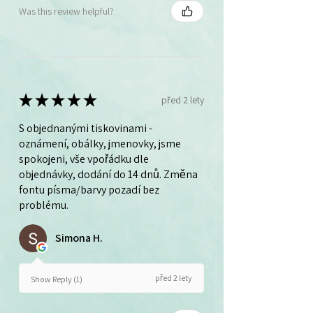
Was this review helpful?
★
★
★
★
★
před 2 lety
S objednanými tiskovinami -
oznámení, obálky, jmenovky, jsme
spokojeni, vše vpořádku dle
objednávky, dodání do 14 dnů. Změna
fontu písma/barvy pozadí bez
problému.
Simona H.
před 2 lety
Show Reply (1)