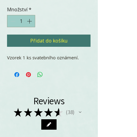
Množství
*
Přidat do košíku
Vzorek 1 ks svatebního oznámení.
Reviews
★
★
★
★
★
38
38