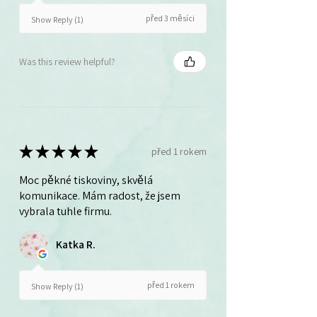
před 3 měsíci
Show Reply (1)
Was this review helpful?
★
★
★
★
★
před 1 rokem
Moc pěkné tiskoviny, skvělá
komunikace. Mám radost, že jsem
vybrala tuhle firmu.
Katka R.
před 1 rokem
Show Reply (1)