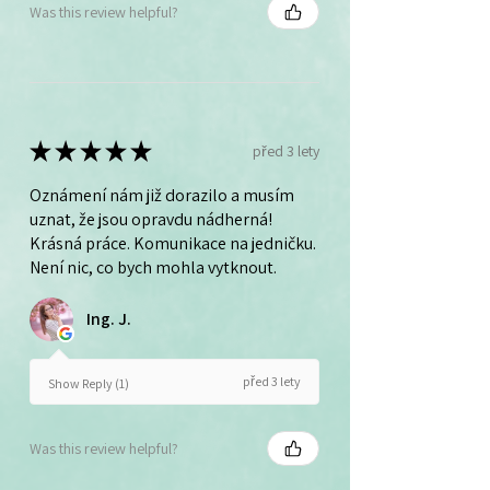
Was this review helpful?
★
★
★
★
★
před 3 lety
Oznámení nám již dorazilo a musím
uznat, že jsou opravdu nádherná!
Krásná práce. Komunikace na jedničku.
Není nic, co bych mohla vytknout.
Ing. J.
před 3 lety
Show Reply (1)
Was this review helpful?