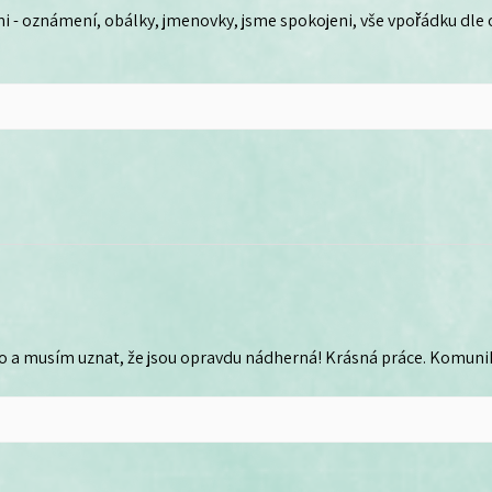
i - oznámení, obálky, jmenovky, jsme spokojeni, vše vpořádku dle
o a musím uznat, že jsou opravdu nádherná! Krásná práce. Komunika