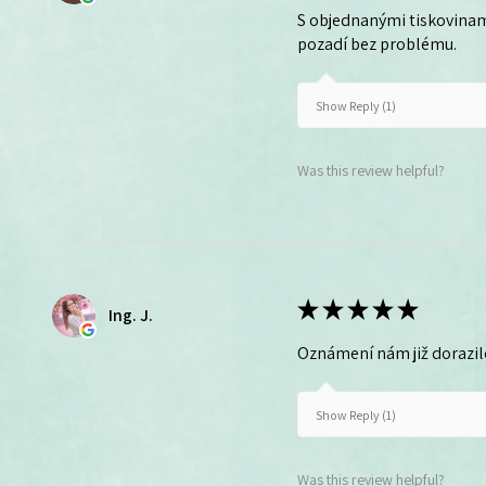
S objednanými tiskovinam
pozadí bez problému.
Show Reply (1)
Was this review helpful?
★
★
★
★
★
Ing. J.
Oznámení nám již dorazil
Show Reply (1)
Was this review helpful?