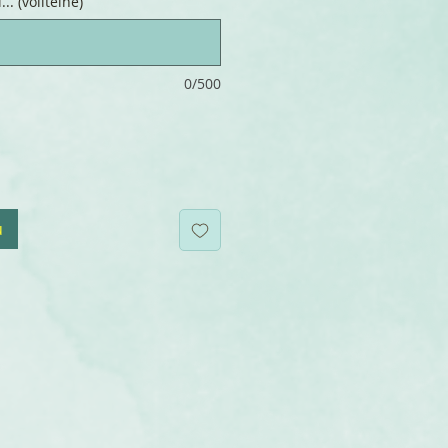
.. (volitelné)
0/500
u