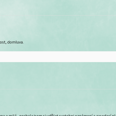
lost, domluva.
na a milá , nechala jsem si udělat svatebni oznámení a zasedací plá