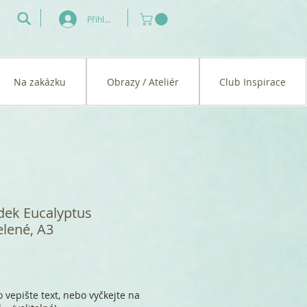
Přihlásit se
Na zakázku
Obrazy / Ateliér
Club Inspirace
dek Eucalyptus
elené, A3
 vepište text, nebo vyčkejte na