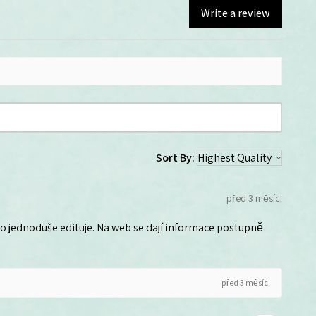
Write a review
Sort By:
před 3 měsíci
 ho jednoduše edituje. Na web se dají informace postupně
před 3 měsíci