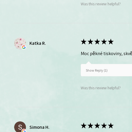
Was this review helpful?
★
★
★
★
★
Katka R.
Moc pěkné tiskoviny, skvě
Show Reply (1)
Was this review helpful?
★
★
★
★
★
Simona H.