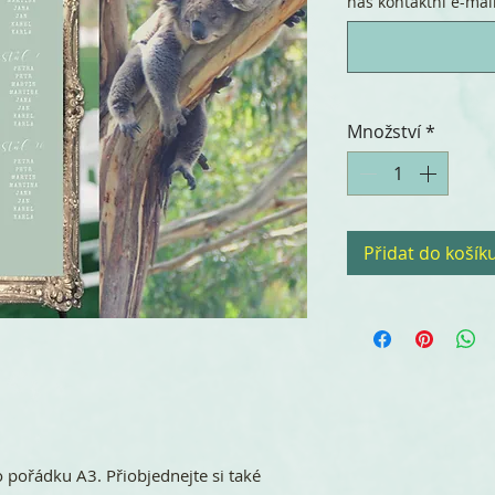
náš kontaktní e-mail.
Množství
*
Přidat do košík
o pořádku A3. Přiobjednejte si také