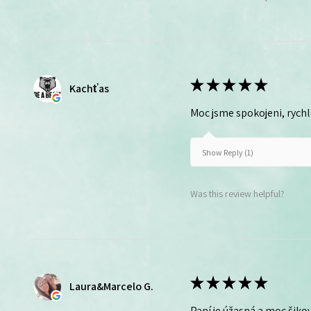
★
★
★
★
★
Kachťas
Moc jsme spokojeni, rych
Show Reply (1)
Was this review helpful?
★
★
★
★
★
Laura&Marcelo G.
Paní je úžasná a moc šikov