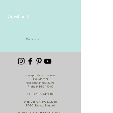
Question 3
Previous
Korespondenční adresa:
Eva Marzini
Nad Smetankou 221/5
Praha 9, PSČ 190 00
Tel.:
+420 723 419 100
WEB DESIGN
: Eva Marzini
FOTO: Renato Marzini
©
2017 - 2026
by BUDEVESELKA.CZ