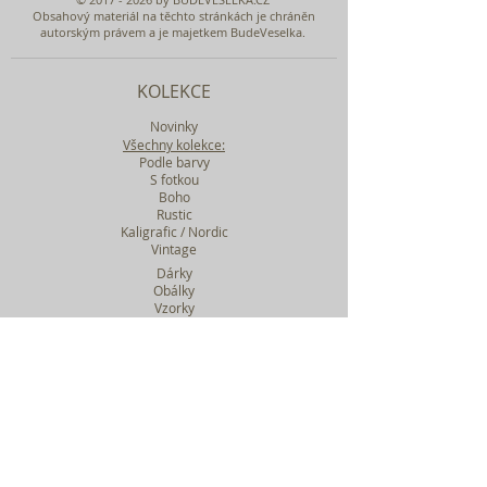
Obsahový materiál na těchto stránkách je chráněn
autorským právem a je majetkem BudeVeselka.
KOLEKCE
Novinky
Všechny kolekce:
Podle barvy
S fotkou
Boho
Rustic
Kaligrafic / Nordic
Vintage
Dárky
Obálky
Vzorky
Katalog tiskovin
Filtr podle kolekcí
WEBY SVATEBNÍ
BASIC
MIDI
MAXI
a mnohem víc....
O BUDEVESELKA