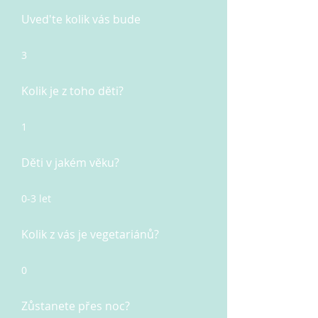
Uved'te kolik vás bude
3
Kolik je z toho děti?
1
Děti v jakém věku?
0-3 let
Kolik z vás je vegetariánů?
0
Zůstanete přes noc?