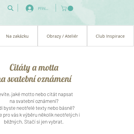
Přihlásit se
Na zakázku
Obrazy / Ateliér
Club Inspirace
Citáty a motta
na svatební oznámení
víte, jaké motto nebo citát napsat
na svatební oznámení?
i byste neotřelé texty nebo básně?
pro vás k výběru několik neotřelých i
běžných. Stačí si jen vybrat.