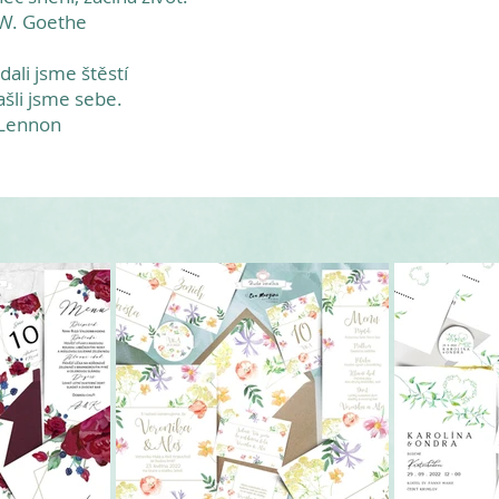
. W. Goethe
dali jsme štěstí
ašli jsme sebe.
. Lennon