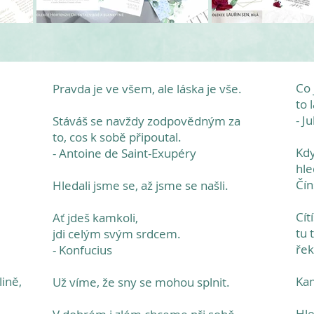
Co 
Pravda je ve všem, ale láska je vše.
to 
- J
Stáváš se navždy zodpovědným za
to, cos k sobě připoutal.
Kdy
- Antoine de Saint-Exupéry
hle
Čín
Hledali jsme se, až jsme se našli.
Cítí
Ať jdeš kamkoli,
tu 
jdi celým svým srdcem.
řek
- Konfucius
lině,
Kam
Už víme, že sny se mohou splnit.
Hle