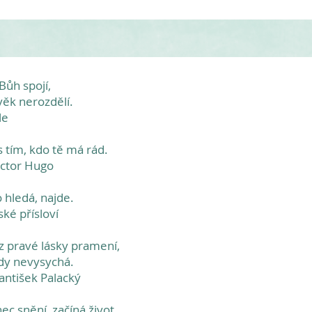
Bůh spojí,
věk nerozdělí.
le
 s tím, kdo tě má rád.
ictor Hugo
 hledá, najde.
lské přísloví
z pravé lásky pramení,
dy nevysychá.
rantišek Palacký
ec snění, začíná život.