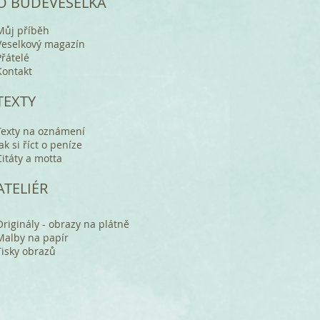
O BUDEVESELKA
Můj příběh
Veselkový magazín
Přátelé
Kontakt
TEXTY
Texty na oznámení
Jak si říct o peníze
Citáty a motta
ATELIÉR
Originály - obrazy na plátně
Malby na papír
Tisky obrazů