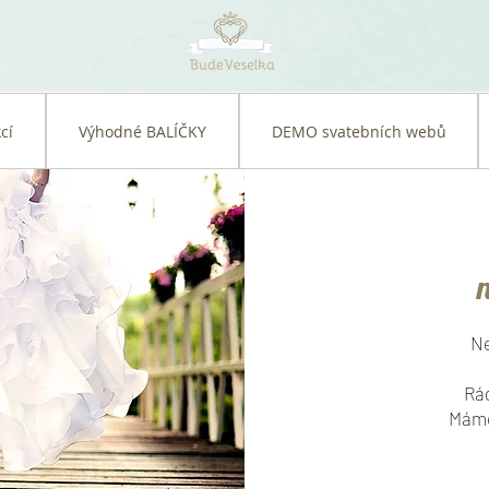
cí
Výhodné BALÍČKY
DEMO svatebních webů
Ne
Rád
Máme 