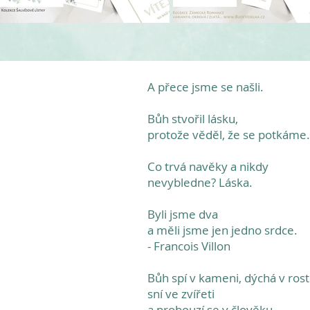
A přece jsme se našli.
Bůh stvořil lásku,
protože věděl, že se potkáme.
Co trvá navěky a nikdy
nevybledne? Láska.
Byli jsme dva
a měli jsme jen jedno srdce.
- Francois Villon
Bůh spí v kameni, dýchá v rost
sní ve zvířeti
a probouzí se v člověku.