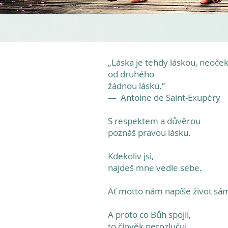
„Láska je tehdy láskou, neoček
od druhého
žádnou lásku.“
— Antoine de Saint-Exupéry
S respektem a důvěrou
poznáš pravou lásku.
Kdekoliv jsi,
najdeš mne vedle sebe.
Ať motto nám napíše život sá
A proto co Bůh spojil,
to člověk nerozlučuj.