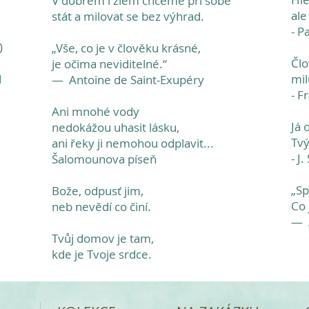
V dobrém i zlém chceme při sobě
ale
stát a milovat se bez výhrad.
- P
)
„Vše, co je v člověku krásné,
Člo
je očima neviditelné.“
d
mil
— Antoine de Saint-Exupéry
- F
Ani mnohé vody
Já 
nedokážou uhasit lásku,
Tvý
ani řeky ji nemohou odplavit...
- J.
Šalomounova píseň
„Sp
Bože, odpusť jim,
Co 
neb nevědí co činí.
— A
Tvůj domov je tam,
kde je Tvoje srdce.