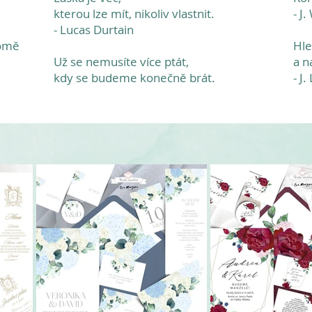
kterou lze mít, nikoliv vlastnit.
- J
- Lucas Durtain
romě
Hle
Už se nemusíte více ptát,
a n
kdy se budeme konečně brát.
- J