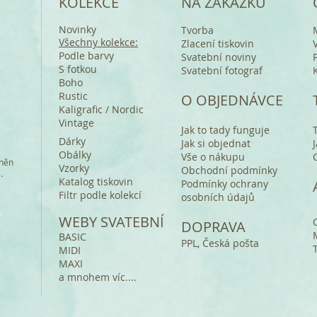
KOLEKCE
NA ZAKÁZKU
Novinky
Tvorba
Všechny kolekce:
Zlacení tiskovin
Podle barvy
Svatební noviny
S fotkou
Svatební fotograf
Boho
Rustic
O OBJEDNÁVCE
Kaligrafic / Nordic
Vintage
Jak to tady funguje
Dárky
Jak si objednat
Obálky
Vše o nákupu
áněn
Vzorky
Obchodní podmínky
a.
Katalog tiskovin
Podmínky ochrany
Filtr podle kolekcí
osobních údajů
WEBY SVATEBNÍ
DOPRAVA
BASIC
PPL, Česká pošta
MIDI
MAXI
a mnohem víc....