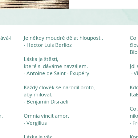
ává-li
Je někdy moudré dělat hlouposti.
Co 
- Hector Luis Berlioz
člo
Bib
Láska je štěstí,
které si dáváme navzájem.
Jdi
- Antoine de Saint - Exupéry
- V
Každý člověk se narodil proto,
Kdo
aby miloval.
Ita
- Benjamin Disraeli
Co 
m.
Omnia vincit amor.
nik
- Vergilius
- F
Láska je věc,
Kon