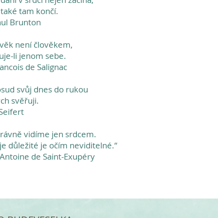
 také tam končí.
aul Brunton
věk není člověkem,
uje-li jenom sebe.
rancois de Salignac
osud svůj dnes do rukou
ch svěřuji.
 Seifert
rávně vidíme jen srdcem.
je důležité je očím neviditelné.“
ntoine de Saint-Exupéry