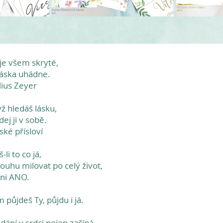
je všem skryté,
láska uhádne.
ulius Zeyer
ž hledáš lásku,
dej ji v sobě.
ské přísloví
š-li to co já,
touhu milovat po celý život,
ni ANO.
 půjdeš Ty, půjdu i já.
dání v srdci nejen začíná,