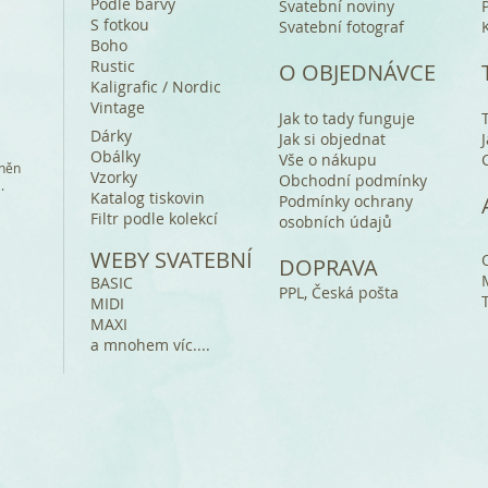
Podle barvy
Svatební noviny
S fotkou
Svatební fotograf
Boho
Rustic
O OBJEDNÁVCE
Kaligrafic / Nordic
Vintage
Jak to tady funguje
Dárky
Jak si objednat
Obálky
Vše o nákupu
áněn
Vzorky
Obchodní podmínky
a.
Katalog tiskovin
Podmínky ochrany
Filtr podle kolekcí
osobních údajů
WEBY SVATEBNÍ
DOPRAVA
BASIC
PPL, Česká pošta
MIDI
MAXI
a mnohem víc....