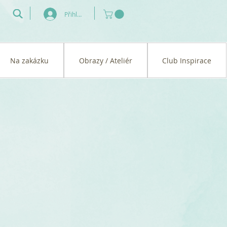
Přihlásit se
Na zakázku
Obrazy / Ateliér
Club Inspirace