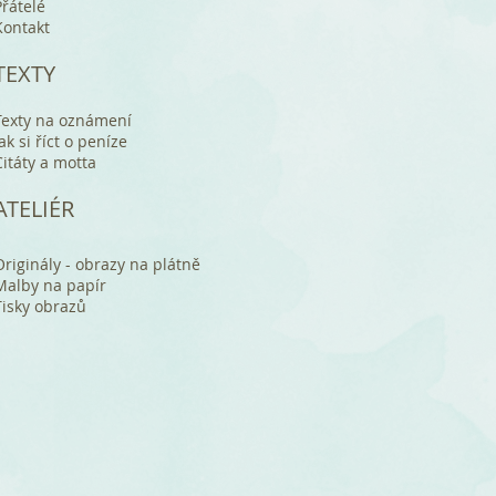
Přátelé
Kontakt
TEXTY
Texty na oznámení
Jak si říct o peníze
Citáty a motta
ATELIÉR
Originály - obrazy na plátně
Malby na papír
Tisky obrazů