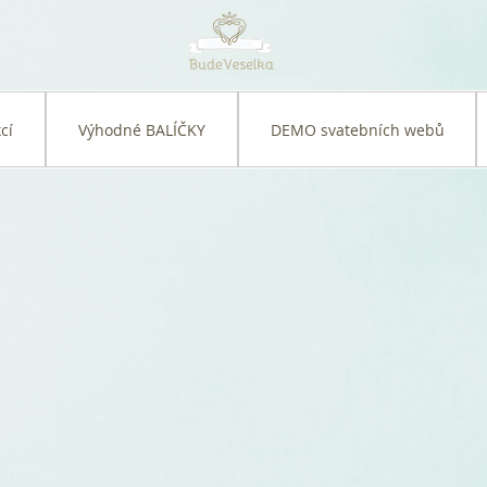
cí
Výhodné BALÍČKY
DEMO svatebních webů