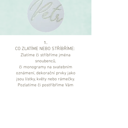
1.
CO ZLATÍME NEBO STŘÍBŘÍME:
Zlatíme či stříbříme jména
snoubenců,
či monogramy na svatebním
oznámení, dekorační prvky jako
jsou lístky, květy nebo rámečky.
Pozlatíme či postříbříme Vám
také svatební menu nebo info
karty s detaily o svatbě, či jiné
karty od formátu A6.
2.
JAK ZLATÍME ČI STŘÍBŘÍME: