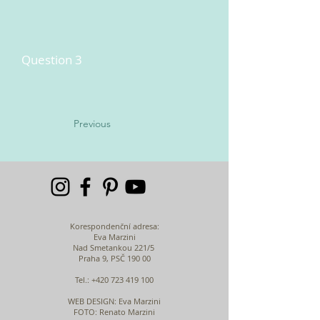
Question 3
Previous
Korespondenční adresa:
Eva Marzini
Nad Smetankou 221/5
Praha 9, PSČ 190 00
Tel.:
+420 723 419 100
WEB DESIGN
: Eva Marzini
FOTO: Renato Marzini