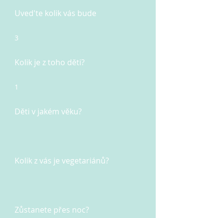
Uved'te kolik vás bude
3
Kolik je z toho děti?
1
Děti v jakém věku?
Kolik z vás je vegetariánů?
Zůstanete přes noc?