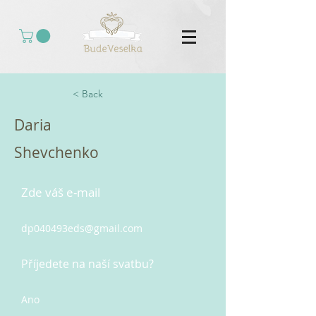
< Back
Daria
Shevchenko
Zde váš e-mail
dp040493eds@gmail.com
Příjedete na naší svatbu?
Ano