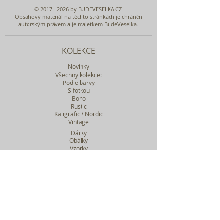
©
2017 - 2026
by BUDEVESELKA.CZ
Obsahový materiál na těchto stránkách je chráněn
autorským právem a je majetkem BudeVeselka.
KOLEKCE
Novinky
Všechny kolekce:
Podle barvy
S fotkou
Boho
Rustic
Kaligrafic / Nordic
Vintage
Dárky
Obálky
Vzorky
Katalog tiskovin
Filtr podle kolekcí
WEBY SVATEBNÍ
BASIC
MIDI
MAXI
a mnohem víc....