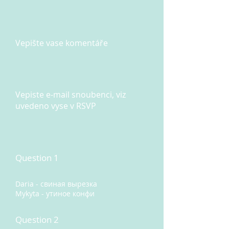
Vepište vase komentáře
Vepiste e-mail snoubenci, viz
uvedeno vyse v RSVP
Question 1
Daria - свиная вырезка
Mykyta - утиное конфи
Question 2