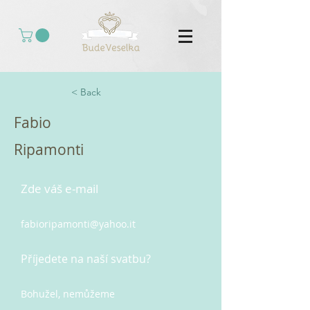
< Back
Fabio
Ripamonti
Zde váš e-mail
fabioripamonti@yahoo.it
Příjedete na naší svatbu?
Bohužel, nemůžeme