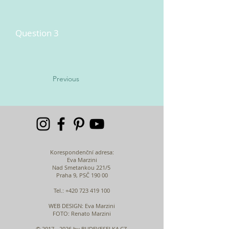
Question 3
Previous
Korespondenční adresa:
Eva Marzini
Nad Smetankou 221/5
Praha 9, PSČ 190 00
Tel.:
+420 723 419 100
WEB DESIGN
: Eva Marzini
FOTO: Renato Marzini
©
2017 - 2026
by BUDEVESELKA.CZ