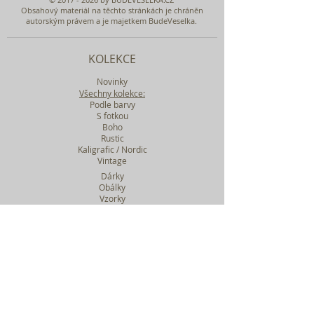
Obsahový materiál na těchto stránkách je chráněn
autorským právem a je majetkem BudeVeselka.
KOLEKCE
Novinky
Všechny kolekce:
Podle barvy
S fotkou
Boho
Rustic
Kaligrafic / Nordic
Vintage
Dárky
Obálky
Vzorky
Katalog tiskovin
Filtr podle kolekcí
WEBY SVATEBNÍ
BASIC
MIDI
MAXI
a mnohem víc....
O BUDEVESELKA