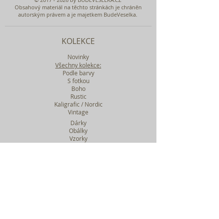
Obsahový materiál na těchto stránkách je chráněn
autorským právem a je majetkem BudeVeselka.
KOLEKCE
Novinky
Všechny kolekce:
Podle barvy
S fotkou
Boho
Rustic
Kaligrafic / Nordic
Vintage
Dárky
Obálky
Vzorky
Katalog tiskovin
Filtr podle kolekcí
WEBY SVATEBNÍ
BASIC
MIDI
MAXI
a mnohem víc....
O BUDEVESELKA