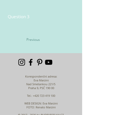
Question 3
Previous
Korespondenční adresa:
Eva Marzini
Nad Smetankou 221/5
Praha 9, PSČ 190 00
Tel.:
+420 723 419 100
WEB DESIGN
: Eva Marzini
FOTO: Renato Marzini
©
2017 - 2026
by BUDEVESELKA.CZ