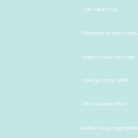
Zde váš e-mail
Příjedete na naší svatb
Uved'te kolik vás bude
Kolik je z toho děti?
Děti v jakém věku?
Kolik z vás je vegetariá