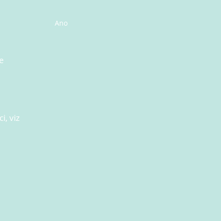
Ano
e
i, viz