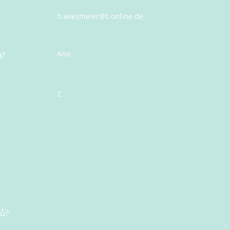
h.wiesmeier@t-online.de
u?
Ano
2
nů?