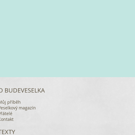
O BUDEVESELKA
Můj příběh
Veselkový magazín
Přátelé
Kontakt
TEXTY