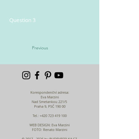
Question 3
Previous
Korespondenční adresa:
Eva Marzini
Nad Smetankou 221/5
Praha 9, PSČ 190 00
Tel.:
+420 723 419 100
WEB DESIGN
: Eva Marzini
FOTO: Renato Marzini
©
2017 - 2026
by BUDEVESELKA.CZ