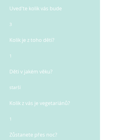
Uved'te kolik vás bude
3
Kolik je z toho děti?
1
Děti v jakém věku?
starší
Kolik z vás je vegetariánů?
1
Zůstanete přes noc?