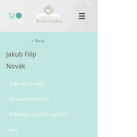
< Back
Jakub Filip
Novák
Zde váš e-mail
jfnovak@seznam.cz
Příjedete na naší svatbu?
Ano