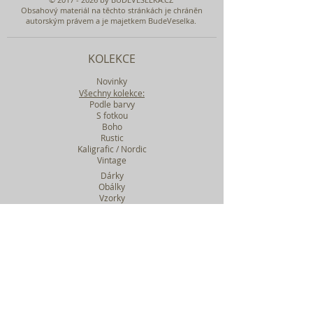
Obsahový materiál na těchto stránkách je chráněn
autorským právem a je majetkem BudeVeselka.
KOLEKCE
Novinky
Všechny kolekce:
Podle barvy
S fotkou
Boho
Rustic
Kaligrafic / Nordic
Vintage
Dárky
Obálky
Vzorky
Katalog tiskovin
Filtr podle kolekcí
WEBY SVATEBNÍ
BASIC
MIDI
MAXI
a mnohem víc....
O BUDEVESELKA