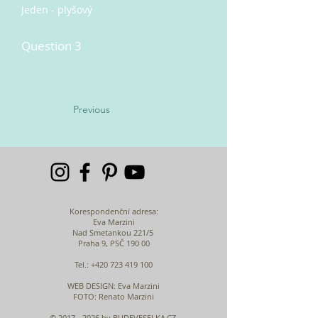
Jeden - plyšový
Question 3
Previous
Korespondenční adresa:
Eva Marzini
Nad Smetankou 221/5
Praha 9, PSČ 190 00
Tel.:
+420 723 419 100
WEB DESIGN
: Eva Marzini
FOTO: Renato Marzini
©
2017 - 2026
by BUDEVESELKA.CZ