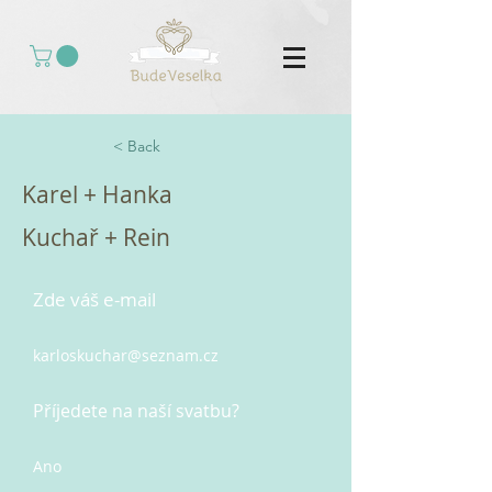
< Back
Karel + Hanka
Kuchař + Rein
Zde váš e-mail
karloskuchar@seznam.cz
Příjedete na naší svatbu?
Ano