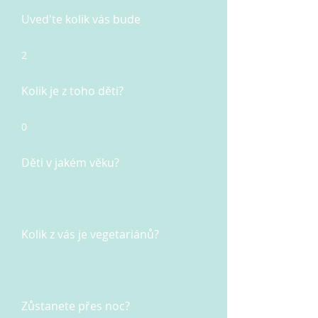
Uved'te kolik vás bude
2
Kolik je z toho děti?
0
Děti v jakém věku?
Kolik z vás je vegetariánů?
Zůstanete přes noc?