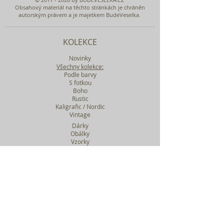
Obsahový materiál na těchto stránkách je chráněn
autorským právem a je majetkem BudeVeselka.
KOLEKCE
Novinky
Všechny kolekce:
Podle barvy
S fotkou
Boho
Rustic
Kaligrafic / Nordic
Vintage
Dárky
Obálky
Vzorky
Katalog tiskovin
Filtr podle kolekcí
WEBY SVATEBNÍ
BASIC
MIDI
MAXI
a mnohem víc....
O BUDEVESELKA