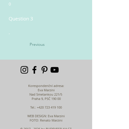
0
Question 3
-
Previous
Korespondenční adresa:
Eva Marzini
Nad Smetankou 221/5
Praha 9, PSČ 190 00
Tel.:
+420 723 419 100
WEB DESIGN
: Eva Marzini
FOTO: Renato Marzini
©
2017 - 2026
by BUDEVESELKA.CZ