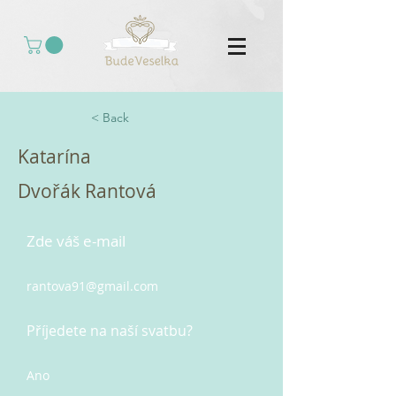
< Back
Katarína
Dvořák Rantová
Zde váš e-mail
rantova91@gmail.com
Příjedete na naší svatbu?
Ano