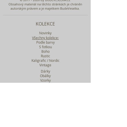
Obsahový materiál na těchto stránkách je chráněn
autorským právem a je majetkem BudeVeselka.
KOLEKCE
Novinky
Všechny kolekce:
Podle barvy
S fotkou
Boho
Rustic
Kaligrafic / Nordic
Vintage
Dárky
Obálky
Vzorky
Katalog tiskovin
Filtr podle kolekcí
WEBY SVATEBNÍ
BASIC
MIDI
MAXI
a mnohem víc....
O BUDEVESELKA