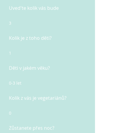
Uved'te kolik vás bude
3
Kolik je z toho děti?
1
Děti v jakém věku?
0-3 let
Kolik z vás je vegetariánů?
0
Zůstanete přes noc?