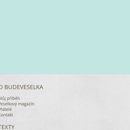
O BUDEVESELKA
Můj příběh
Veselkový magazín
Přátelé
Kontakt
TEXTY