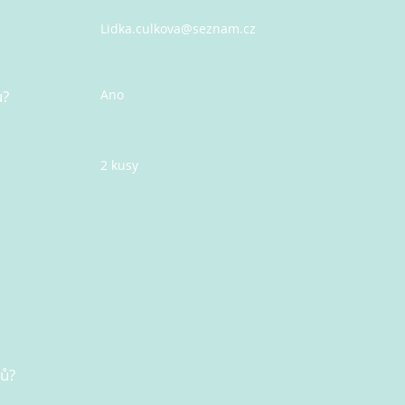
Lidka.culkova@seznam.cz
u?
Ano
2 kusy
nů?