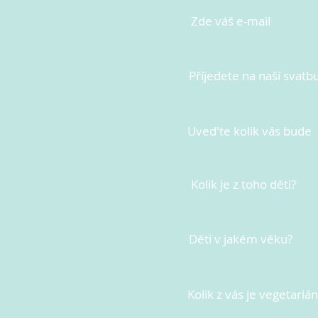
Zde váš e-mail
Příjedete na naší svatb
Uved'te kolik vás bude
Kolik je z toho děti?
Děti v jakém věku?
Kolik z vás je vegetariá