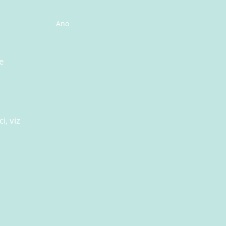
Ano
e
i, viz