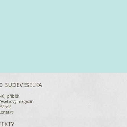
O BUDEVESELKA
Můj příběh
Veselkový magazín
Přátelé
Kontakt
TEXTY