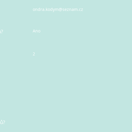
ondra.kodym@seznam.cz
u?
Ano
2
nů?