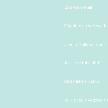
Zde váš e-mail
Příjedete na naší svatb
Uved'te kolik vás bude
Kolik je z toho děti?
Děti v jakém věku?
Kolik z vás je vegetariá