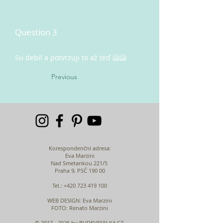
Question 3
Su debil a potvrzuji to až teď 🥶🥶
Previous
Korespondenční adresa:
Eva Marzini
Nad Smetankou 221/5
Praha 9, PSČ 190 00
Tel.:
+420 723 419 100
WEB DESIGN
: Eva Marzini
FOTO: Renato Marzini
©
2017 - 2026
by BUDEVESELKA.CZ