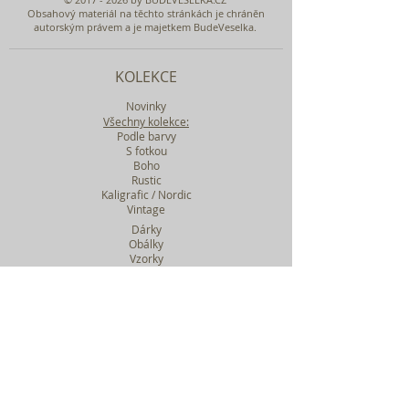
Obsahový materiál na těchto stránkách je chráněn
autorským právem a je majetkem BudeVeselka.
KOLEKCE
Novinky
Všechny kolekce:
Podle barvy
S fotkou
Boho
Rustic
Kaligrafic / Nordic
Vintage
Dárky
Obálky
Vzorky
Katalog tiskovin
Filtr podle kolekcí
WEBY SVATEBNÍ
BASIC
MIDI
MAXI
a mnohem víc....
O BUDEVESELKA