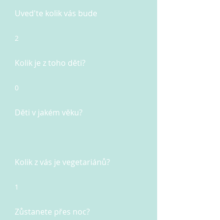
Uved'te kolik vás bude
2
Kolik je z toho děti?
0
Děti v jakém věku?
Kolik z vás je vegetariánů?
1
Zůstanete přes noc?