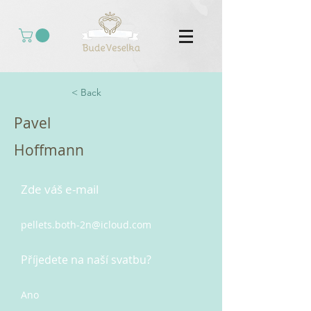
< Back
Pavel
Hoffmann
Zde váš e-mail
pellets.both-2n@icloud.com
Příjedete na naší svatbu?
Ano