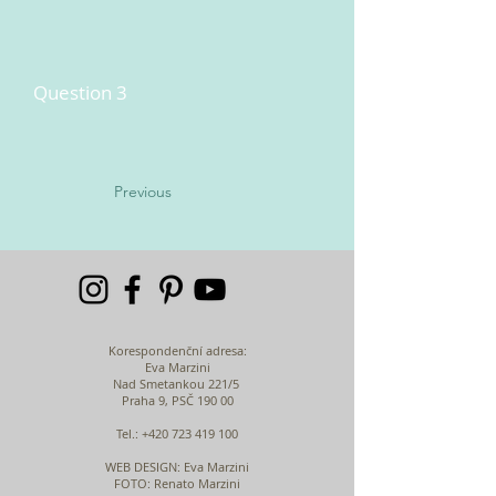
Question 3
Previous
Korespondenční adresa:
Eva Marzini
Nad Smetankou 221/5
Praha 9, PSČ 190 00
Tel.:
+420 723 419 100
WEB DESIGN
: Eva Marzini
FOTO: Renato Marzini