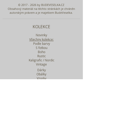
©
2017 - 2026
by BUDEVESELKA.CZ
Obsahový materiál na těchto stránkách je chráněn
autorským právem a je majetkem BudeVeselka.
KOLEKCE
Novinky
Všechny kolekce:
Podle barvy
S fotkou
Boho
Rustic
Kaligrafic / Nordic
Vintage
Dárky
Obálky
Vzorky
Katalog tiskovin
Filtr podle kolekcí
WEBY SVATEBNÍ
BASIC
MIDI
MAXI
a mnohem víc....