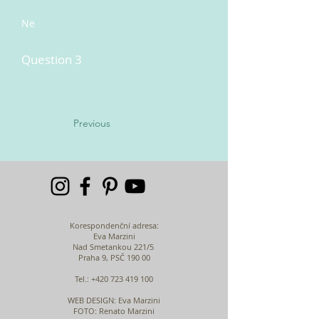
Ne
Question 3
Previous
Korespondenční adresa:
Eva Marzini
Nad Smetankou 221/5
Praha 9, PSČ 190 00
Tel.:
+420 723 419 100
WEB DESIGN
: Eva Marzini
FOTO: Renato Marzini