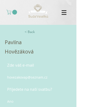
< Back
Pavlína
Hovězáková
Zde váš e-mail
hovezakovap@seznam.cz
Příjedete na naší svatbu?
Ano