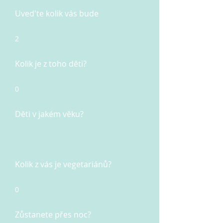
Uved'te kolik vás bude
2
Kolik je z toho děti?
0
Děti v jakém věku?
Kolik z vás je vegetariánů?
0
Zůstanete přes noc?