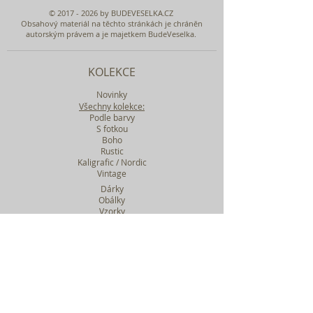
©
2017 - 2026
by BUDEVESELKA.CZ
Obsahový materiál na těchto stránkách je chráněn
autorským právem a je majetkem BudeVeselka.
KOLEKCE
Novinky
Všechny kolekce:
Podle barvy
S fotkou
Boho
Rustic
Kaligrafic / Nordic
Vintage
Dárky
Obálky
Vzorky
Katalog tiskovin
Filtr podle kolekcí
WEBY SVATEBNÍ
BASIC
MIDI
MAXI
a mnohem víc....