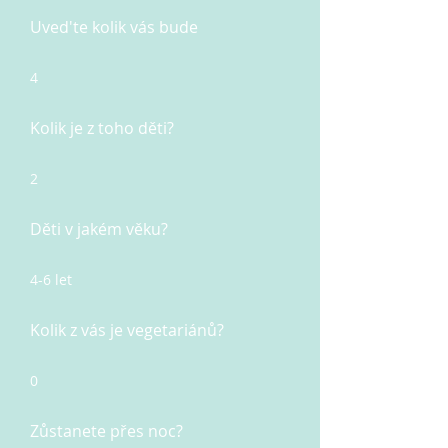
Uved'te kolik vás bude
4
Kolik je z toho děti?
2
Děti v jakém věku?
4-6 let
Kolik z vás je vegetariánů?
0
Zůstanete přes noc?