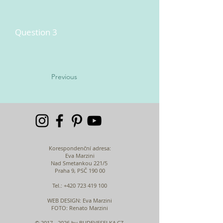
Question 3
Previous
Korespondenční adresa:
Eva Marzini
Nad Smetankou 221/5
Praha 9, PSČ 190 00
Tel.:
+420 723 419 100
WEB DESIGN
: Eva Marzini
FOTO: Renato Marzini
©
2017 - 2026
by BUDEVESELKA.CZ