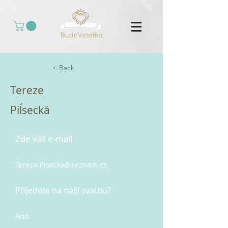
< Back
Tereze
Piĺsecká
Zde váš e-mail
Tereza.Pisecka@seznam.cz
Příjedete na naší svatbu?
Ano