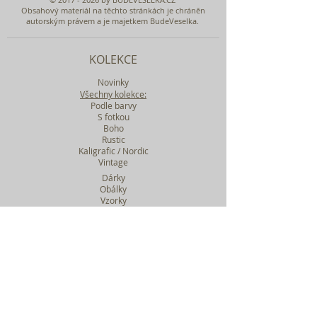
Obsahový materiál na těchto stránkách je chráněn
autorským právem a je majetkem BudeVeselka.
KOLEKCE
Novinky
Všechny kolekce:
Podle barvy
S fotkou
Boho
Rustic
Kaligrafic / Nordic
Vintage
Dárky
Obálky
Vzorky
Katalog tiskovin
Filtr podle kolekcí
WEBY SVATEBNÍ
BASIC
MIDI
MAXI
a mnohem víc....
O BUDEVESELKA