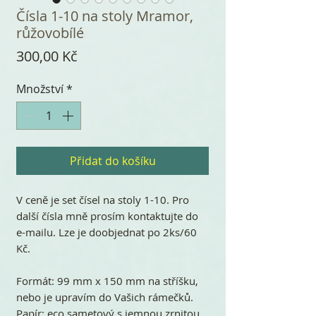
Čísla 1-10 na stoly Mramor,
růžovobílé
Cena
300,00 Kč
Množství
*
Přidat do košíku
V ceně je set čísel na stoly 1-10. Pro
další čísla mně prosím kontaktujte do
e-mailu. Lze je doobjednat po 2ks/60
Kč.
Formát: 99 mm x 150 mm na stříšku,
nebo je upravím do Vašich rámečků.
Papír: eco sametový s jemnou zrnitou