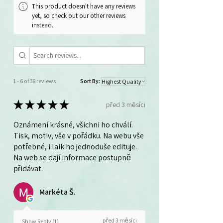
This product doesn't have any reviews
yet, so check out our other reviews
instead.
1 - 6 of 38 reviews
Sort By:
★
★
★
★
★
před 3 měsíci
Oznámení krásné, všichni ho chválí.
Tisk, motiv, vše v pořádku. Na webu vše
potřebné, i laik ho jednoduše edituje.
Na web se dají informace postupně
přidávat.
Markéta Š.
před 3 měsíci
Show Reply (1)