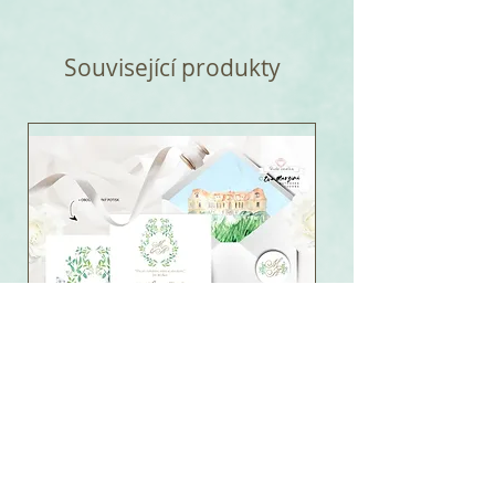
Související produkty
Svatební oznámení Erb z
lístků, okrová - tištěné
oboustranně