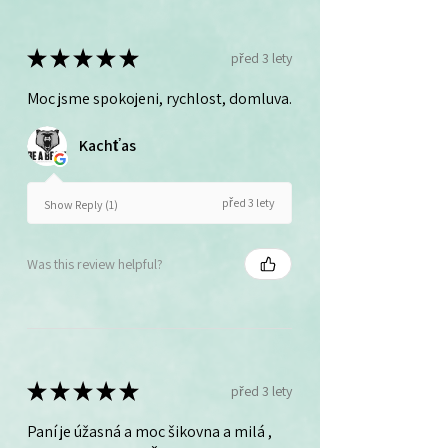
★
★
★
★
★
před 3 lety
Moc jsme spokojeni, rychlost, domluva.
Kachťas
před 3 lety
Show Reply (1)
Was this review helpful?
★
★
★
★
★
před 3 lety
Paní je úžasná a moc šikovna a milá ,