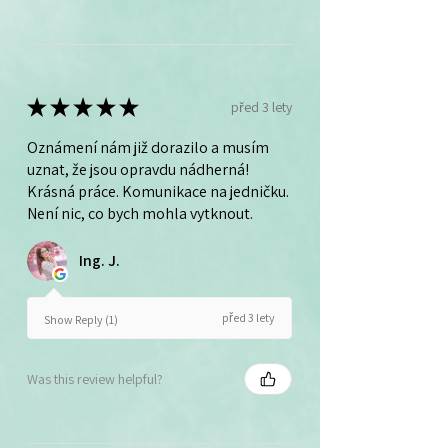
★
★
★
★
★
před 3 lety
Oznámení nám již dorazilo a musím
uznat, že jsou opravdu nádherná!
Krásná práce. Komunikace na jedničku.
Není nic, co bych mohla vytknout.
Ing. J.
před 3 lety
Show Reply (1)
Was this review helpful?