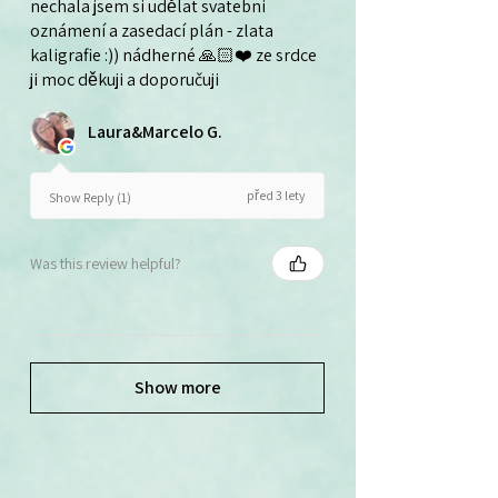
nechala jsem si udělat svatebni
oznámení a zasedací plán - zlata
kaligrafie :)) nádherné 🙏🏻❤️ ze srdce
ji moc děkuji a doporučuji
Laura&Marcelo G.
před 3 lety
Show Reply (1)
Was this review helpful?
Show more