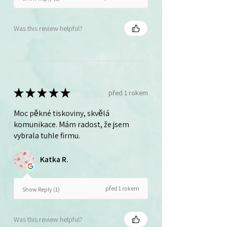
Was this review helpful?
★
★
★
★
★
před 1 rokem
Moc pěkné tiskoviny, skvělá
komunikace. Mám radost, že jsem
vybrala tuhle firmu.
Katka R.
před 1 rokem
Show Reply (1)
Was this review helpful?