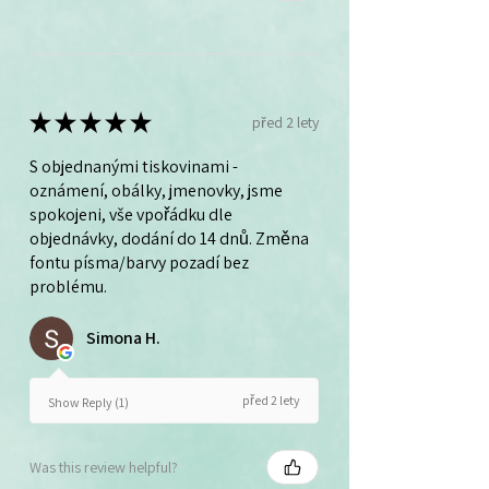
★
★
★
★
★
před 2 lety
S objednanými tiskovinami -
oznámení, obálky, jmenovky, jsme
spokojeni, vše vpořádku dle
objednávky, dodání do 14 dnů. Změna
fontu písma/barvy pozadí bez
problému.
Simona H.
před 2 lety
Show Reply (1)
Was this review helpful?