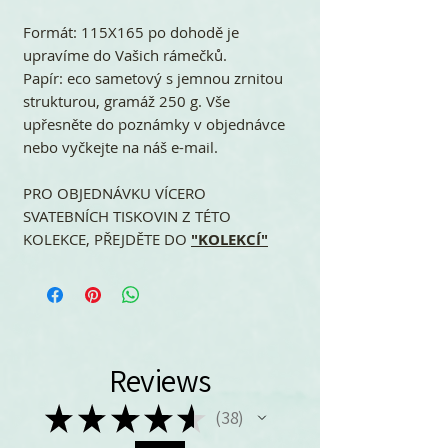
Formát: 115X165 po dohodě je
upravíme do Vašich rámečků.
Papír: eco sametový s jemnou zrnitou
strukturou, gramáž 250 g. Vše
upřesněte do poznámky v objednávce
nebo vyčkejte na náš e-mail.
PRO OBJEDNÁVKU VÍCERO
SVATEBNÍCH TISKOVIN Z TÉTO
KOLEKCE, PŘEJDĚTE DO
"KOLEKCÍ"
Reviews
★
★
★
★
★
38
38