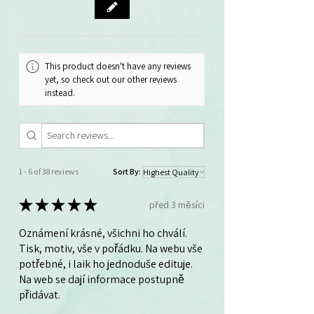
This product doesn't have any reviews
yet, so check out our other reviews
instead.
1 - 6 of 38 reviews
Sort By:
★
★
★
★
★
před 3 měsíci
Oznámení krásné, všichni ho chválí.
Tisk, motiv, vše v pořádku. Na webu vše
potřebné, i laik ho jednoduše edituje.
Na web se dají informace postupně
přidávat.