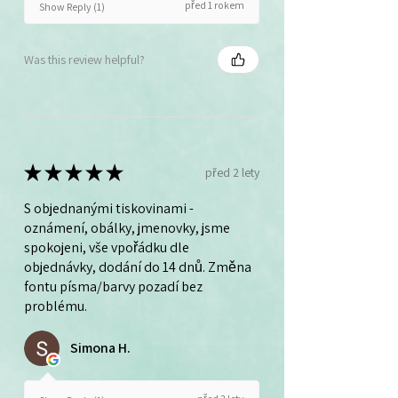
před 1 rokem
Show Reply (1)
Was this review helpful?
★
★
★
★
★
před 2 lety
S objednanými tiskovinami -
oznámení, obálky, jmenovky, jsme
spokojeni, vše vpořádku dle
objednávky, dodání do 14 dnů. Změna
fontu písma/barvy pozadí bez
problému.
Simona H.