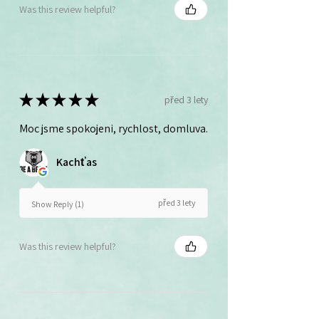
Was this review helpful?
★
★
★
★
★
před 3 lety
Moc jsme spokojeni, rychlost, domluva.
Kachťas
před 3 lety
Show Reply (1)
Was this review helpful?