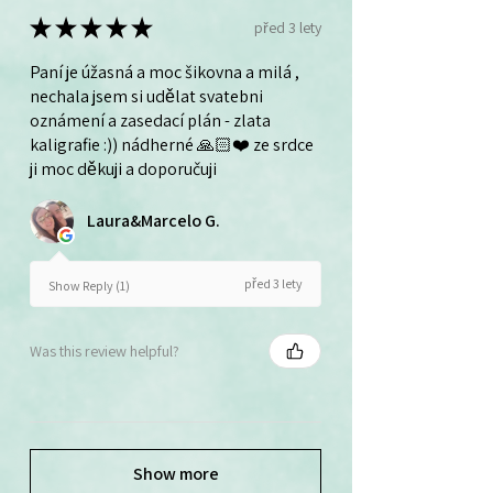
★
★
★
★
★
před 3 lety
Paní je úžasná a moc šikovna a milá ,
nechala jsem si udělat svatebni
oznámení a zasedací plán - zlata
kaligrafie :)) nádherné 🙏🏻❤️ ze srdce
ji moc děkuji a doporučuji
Laura&Marcelo G.
před 3 lety
Show Reply (1)
Was this review helpful?
Show more