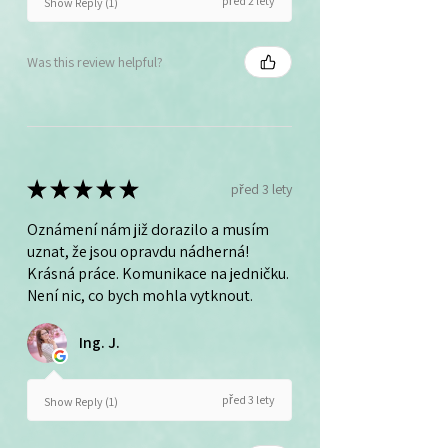
před 2 lety
Show Reply (1)
Was this review helpful?
★
★
★
★
★
před 3 lety
Oznámení nám již dorazilo a musím
uznat, že jsou opravdu nádherná!
Krásná práce. Komunikace na jedničku.
Není nic, co bych mohla vytknout.
Ing. J.
před 3 lety
Show Reply (1)