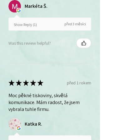
Markéta Š.
před 3 měsíci
Show Reply (1)
Was this review helpful?
★
★
★
★
★
před 1 rokem
Moc pěkné tiskoviny, skvělá
komunikace. Mám radost, že jsem
vybrala tuhle firmu.
Katka R.