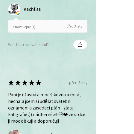
Kachťas
před 3 lety
Show Reply (1)
Was this review helpful?
★
★
★
★
★
před 3 lety
Paní je úžasná a moc šikovna a milá ,
nechala jsem si udělat svatebni
oznámení a zasedací plán - zlata
kaligrafie :)) nádherné 🙏🏻❤️ ze srdce
ji moc děkuji a doporučuji