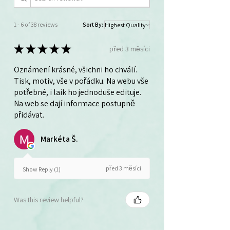
1 - 6 of 38 reviews
Sort By:
★
★
★
★
★
před 3 měsíci
Oznámení krásné, všichni ho chválí.
Tisk, motiv, vše v pořádku. Na webu vše
potřebné, i laik ho jednoduše edituje.
Na web se dají informace postupně
přidávat.
Markéta Š.
před 3 měsíci
Show Reply (1)
Was this review helpful?