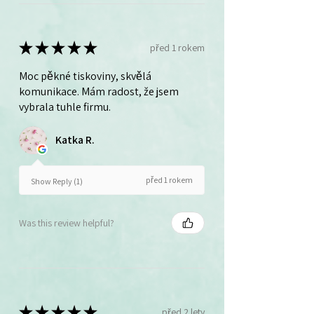
★
★
★
★
★
před 1 rokem
Moc pěkné tiskoviny, skvělá
komunikace. Mám radost, že jsem
vybrala tuhle firmu.
Katka R.
před 1 rokem
Show Reply (1)
Was this review helpful?
★
★
★
★
★
před 2 lety