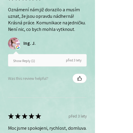
Oznámení nám již dorazilo a musím
uznat, že jsou opravdu nádherná!
Krásná práce. Komunikace na jedničku.
Není nic, co bych mohla vytknout.
Ing. J.
před 3 lety
Show Reply (1)
Was this review helpful?
★
★
★
★
★
před 3 lety
Moc jsme spokojeni, rychlost, domluva.