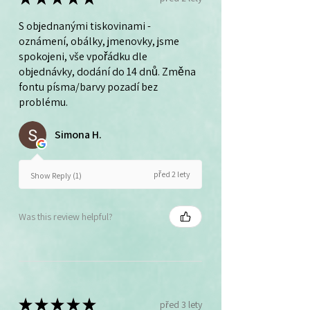
S objednanými tiskovinami -
oznámení, obálky, jmenovky, jsme
spokojeni, vše vpořádku dle
objednávky, dodání do 14 dnů. Změna
fontu písma/barvy pozadí bez
problému.
Simona H.
před 2 lety
Show Reply (1)
Was this review helpful?
★
★
★
★
★
před 3 lety