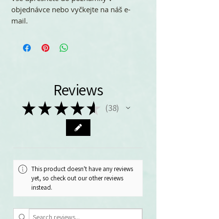
objednávce nebo vyčkejte na náš e-
mail.
Reviews
★
★
★
★
★
38
38
This product doesn't have any reviews
yet, so check out our other reviews
instead.