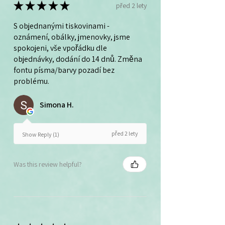
★
★
★
★
★
před 2 lety
S objednanými tiskovinami -
oznámení, obálky, jmenovky, jsme
spokojeni, vše vpořádku dle
objednávky, dodání do 14 dnů. Změna
fontu písma/barvy pozadí bez
problému.
Simona H.
před 2 lety
Show Reply (1)
Was this review helpful?