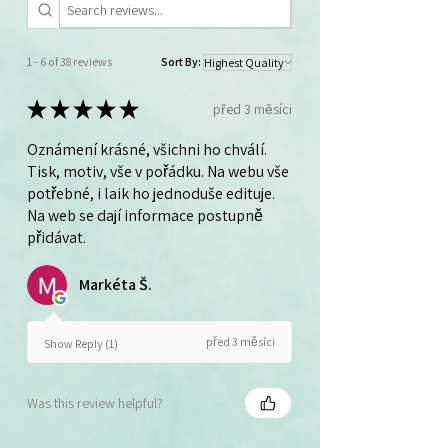
1 - 6 of 38 reviews
Sort By:
★
★
★
★
★
před 3 měsíci
Oznámení krásné, všichni ho chválí.
Tisk, motiv, vše v pořádku. Na webu vše
potřebné, i laik ho jednoduše edituje.
Na web se dají informace postupně
přidávat.
Markéta Š.
před 3 měsíci
Show Reply (1)
Was this review helpful?