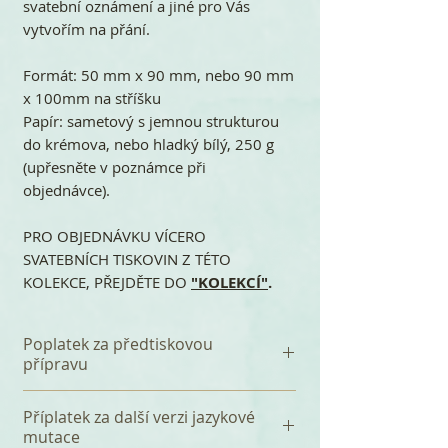
svatební oznámení a jiné pro Vás
vytvořím na přání.
Formát: 50 mm x 90 mm, nebo 90 mm
x 100mm na stříšku
Papír: sametový s jemnou strukturou
do krémova, nebo hladký bílý, 250 g
(upřesněte v poznámce při
objednávce).
PRO OBJEDNÁVKU VÍCERO
SVATEBNÍCH TISKOVIN Z TÉTO
KOLEKCE, PŘEJDĚTE DO
"KOLEKCÍ"
.
Poplatek za předtiskovou
přípravu
K celkové částce se připočítává
Příplatek za další verzi jazykové
jednorázový poplatek 120 Kč za
mutace