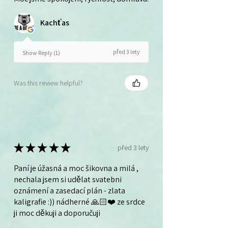
Kachťas
před 3 lety
Show Reply (1)
Was this review helpful?
★
★
★
★
★
před 3 lety
Paní je úžasná a moc šikovna a milá ,
nechala jsem si udělat svatebni
oznámení a zasedací plán - zlata
kaligrafie :)) nádherné 🙏🏻❤️ ze srdce
ji moc děkuji a doporučuji