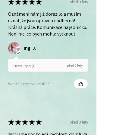
★
★
★
★
★
před 3 lety
Oznámení nám již dorazilo a musím
uznat, že jsou opravdu nádherná!
Krásná práce. Komunikace na jedničku.
Není nic, co bych mohla vytknout.
Ing. J.
před 3 lety
Show Reply (1)
Was this review helpful?
★
★
★
★
★
před 3 lety
Moc jsme spokojeni, rychlost, domluva.