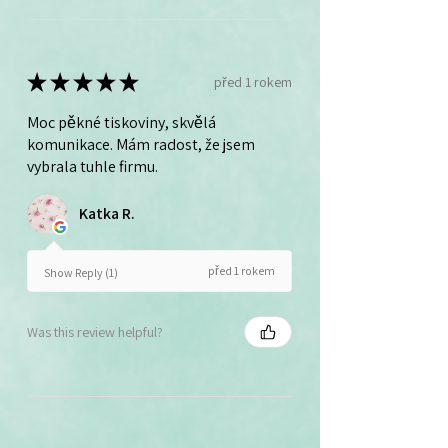
★
★
★
★
★
před 1 rokem
Moc pěkné tiskoviny, skvělá
komunikace. Mám radost, že jsem
vybrala tuhle firmu.
Katka R.
před 1 rokem
Show Reply (1)
Was this review helpful?